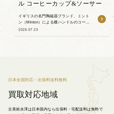
ル コーヒーカップ&ソーサー
イギリスの名門陶磁器ブランド、ミント
ン（Minton）による蝶ハンドルのコーヒ
ーカップ＆ソーサーをお譲りいただきま
2026.07.23
した。 本作の特徴は、カップの持ち手部
分が立体的な蝶の形に象られている点に
あります。...
日本全国対応・出張料送料無料
買取対応地域
古美術永澤は日本国内なら出張料・宅配送料は無料で