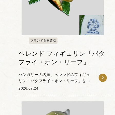
ブランド食器買取
ヘレンド フィギュリン「バタ
フライ・オン・リーフ」
ハンガリーの名窯、ヘレンドのフィギュ
リン「バタフライ・オン・リーフ」をお
譲りいただきました。 本作は、深緑の木
2026.07.24
の葉の上で蝶がそっと羽を休める姿を丁
寧に捉えた作品です。ヘレンドの特徴で
あるハンドペイン...