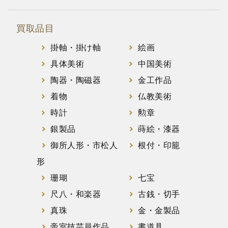
買取品目
掛軸・掛け軸
絵画
具体美術
中国美術
陶器・陶磁器
金工作品
着物
仏教美術
時計
勲章
銀製品
蒔絵・漆器
御所人形・市松人
根付・印籠
形
珊瑚
七宝
尺八・和楽器
古銭・切手
真珠
金・金製品
帝室技芸員作品
書道具