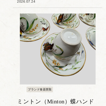
と花」をお譲りいただきました。 本作
2026.07.24
は、深みのあるブルーの羽を持つ蝶が、
花に留まる姿を表現した磁器人形...
ブランド食器買取
ミントン（Minton）蝶ハンド