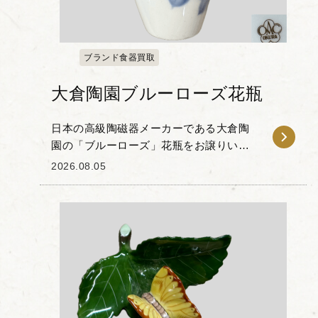
ブランド食器買取
大倉陶園ブルーローズ花瓶
日本の高級陶磁器メーカーである大倉陶
園の「ブルーローズ」花瓶をお譲りいた
だきました。 大倉陶園の代名詞とも言え
2026.08.05
る「岡染め」技法が用いられた本品は、
「大倉ホワイト」と称される滑らかな白
磁の素地に、溶け...