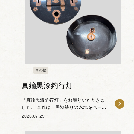
その他
真鍮黒漆釣行灯
「真鍮黒漆釣行灯」をお譲りいただきま
した。 本作は、黒漆塗りの木地をベース
に、細部に施された真鍮製の金具が目を
2026.07.29
引く一品です。天面には花の意匠を模し
た飾り金具や丁番、持ち手が配されてお