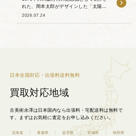
れた、岡本太郎がデザインした「太陽の
塔」のペーパーウェイトをお譲りいただ
2026.07.24
きました。 本品は、太陽の塔の正面に掲
げられている「太陽の顔」を模した金属
製のペーパー...
日本全国対応・出張料送料無料
買取対応地域
古美術永澤は日本国内なら出張料・宅配送料は無料で
す。
まずはお気軽に査定をお申し込みください。
北海道
青森県
岩手県
宮城県
秋田県