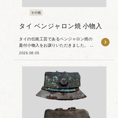
その他
タイ ベンジャロン焼 小物入
タイの伝統工芸であるベンジャロン焼の
蓋付小物入をお譲りいただきました。 ベ
ンジャロンとは古代サンスクリット語で
2026.08.05
「５色」を意味し、その名の通り多色使
いの鮮やかな色彩と金彩が特徴の高級磁
器です。 本作...