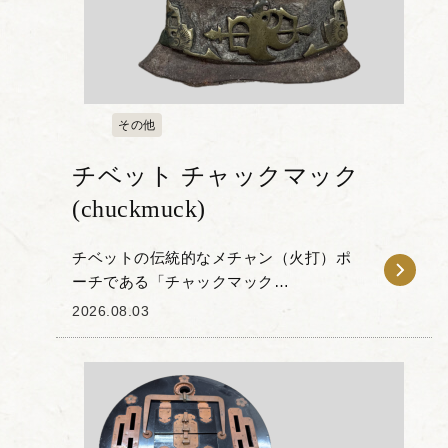
その他
チベット チャックマック
(chuckmuck)
チベットの伝統的なメチャン（火打）ポ
ーチである「チャックマック
(chuckmuck)」をお譲りいただきました。
2026.08.03
本品は、野外で火を起こすために使用さ
れていたもので、ヤクの革が使われてい
ます。 チベ...