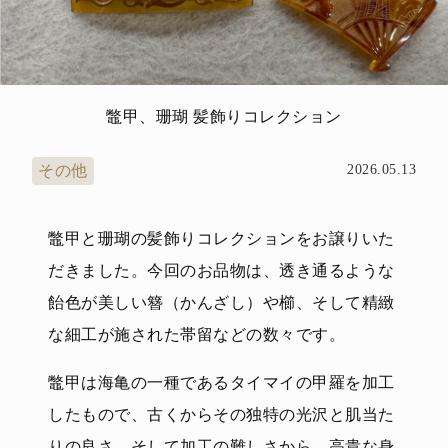
鼈甲、珊瑚 髪飾りコレクション
その他
2026.05.13
鼈甲と珊瑚の髪飾りコレクションをお譲りいた
だきました。今回のお品物は、透き通るような
飴色が美しい簪（かんざし）や櫛、そして精緻
な細工が施された帯留などの数々です。
鼈甲は海亀の一種であるタイマイの甲羅を加工
したもので、古くからその独特の光沢と肌当た
りの良さ、そして加工の難しさから、高貴な身