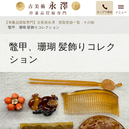
タップで発信
メニュー
【骨董品買取専門】古美術永澤
買取実績一覧
その他
鼈甲、珊瑚 髪飾りコレクション
鼈甲、珊瑚 髪飾りコレク
ション