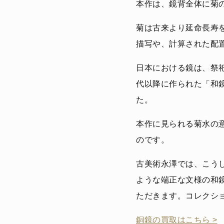
本作は、鏡背全体に菊
菊は古来より延命長寿
描写や、計算された配
日本における鏡は、祭
代以降に作られた「和
た。
本作に見られる菊水の
のです。
古美術永澤では、こう
ような端正な文様の和
ただきます。コレクシ
銅鏡の買取はこちら >