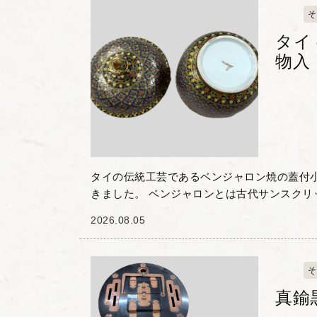
そ
タイ
物入
タイの伝統工芸であるベンジャロン焼の蓋付
きました。 ベンジャロンとは古代サンスクリ
味し、その名の通り多色使いの鮮やかな色彩
2026.08.05
器です。 本作...
そ
真鍮