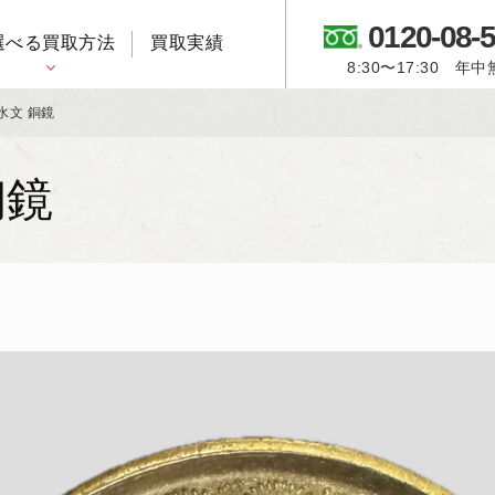
0120-08-
選べる買取方法
買取実績
8:30〜17:30 年
御所人形・市松人形
水文 銅鏡
銅鏡