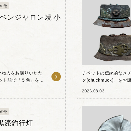
の他
 ベンジャロン焼 小
小物入をお譲りいただ
チベットの伝統的なメ
ット語で「５色」を意
ク(chuckmuck)
と金彩が特徴の高級磁
こすために使用されてい
2026.08.03
ベ...
の他
黒漆釣行灯