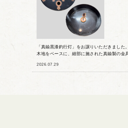
「真鍮黒漆釣行灯」をお譲りいただきました。
木地をベースに、細部に施された真鍮製の金
す。天面には花の意匠を模した飾り金具や丁
2026.07.29
おり、実用性と装飾...