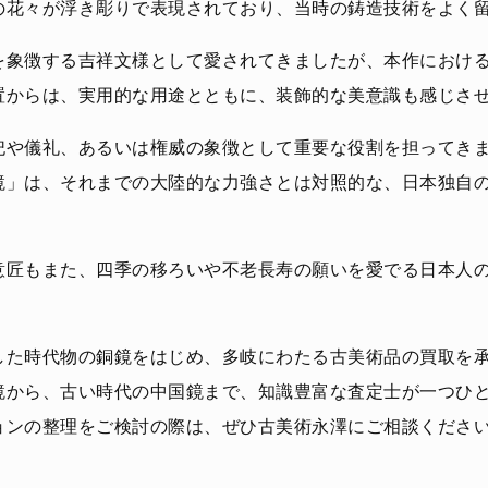
の花々が浮き彫りで表現されており、当時の鋳造技術をよく
を象徴する吉祥文様として愛されてきましたが、本作におけ
置からは、実用的な用途とともに、装飾的な美意識も感じさ
祀や儀礼、あるいは権威の象徴として重要な役割を担ってき
鏡」は、それまでの大陸的な力強さとは対照的な、日本独自
意匠もまた、四季の移ろいや不老長寿の願いを愛でる日本人
した時代物の銅鏡をはじめ、多岐にわたる古美術品の買取を
鏡から、古い時代の中国鏡まで、知識豊富な査定士が一つひ
ョンの整理をご検討の際は、ぜひ古美術永澤にご相談くださ