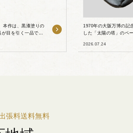
 本作は、黒漆塗りの
1970年の大阪万博の
具が目を引く一品で
した「太陽の塔」のペー
番、持ち手が配されて
品は、太陽の塔の正面
2026.07.24
製のペーパー...
出張料送料無料