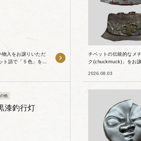
小物入をお譲りいただ
チベットの伝統的なメ
ット語で「５色」を意
ク(chuckmuck)
と金彩が特徴の高級磁
こすために使用されてい
2026.08.03
ベ...
の他
黒漆釣行灯