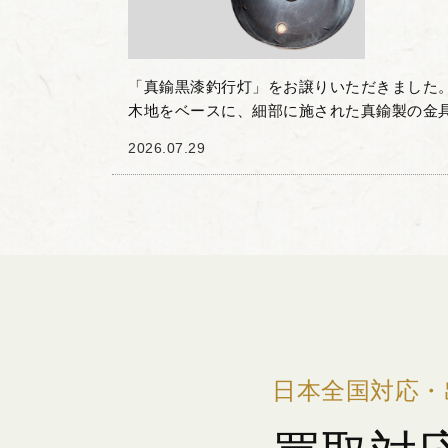
「真鍮黒漆釣行灯」をお譲りいただきました。
木地をベースに、細部に施された真鍮製の金
す。天面には花の意匠を模した飾り金具や丁
2026.07.29
おり、実用性と装飾...
日本全国対応・