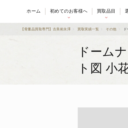
ホーム
初めてのお客様へ
買取品目
【骨董品買取専門】古美術永澤
買取実績一覧
その他
ド
ドームナ
ト図 小