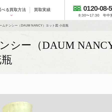
0120-08-
選べる買取方法
買取実績
8:30〜17:30 年
御所人形・市松人形
ームナンシー（DAUM NANCY）ヨット図 小花瓶
ンシー（DAUM NANC
花瓶