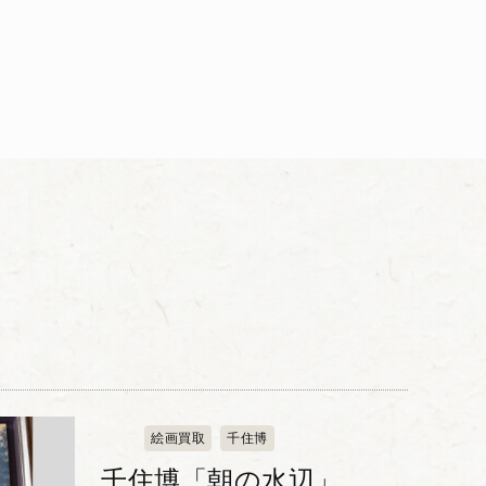
絵画買取
千住博
千住博「朝の水辺」