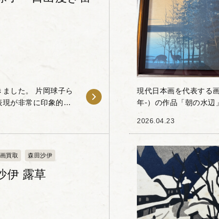
 片岡球子ら
現代日本画を代表する画
表現が非常に印象的な
年-）の作品「朝の水辺
れるような雲や装飾的
ツィア・ビエンナーレ
2026.04.23
技法に現...
画買取
森田沙伊
沙伊 露草