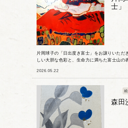
士」
片岡球子の「日出度き富士」をお譲りいただきました。
しい大胆な色彩と、生命力に満ちた富士山の
作品です。赤を基調とした雄大な富士に、流
2026.05.22
な山野の意匠...
絵
森田