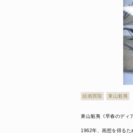
絵画買取
東山魁夷
東山魁夷《早春のディ
1962年、画想を得る