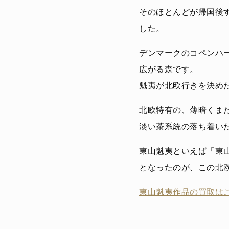
そのほとんどが帰国後
した。
デンマークのコペンハ
広がる森です。
魁夷が北欧行きを決め
北欧特有の、薄暗くま
淡い茶系統の落ち着い
東山魁夷といえば「東
となったのが、この北
東山魁夷作品の買取は