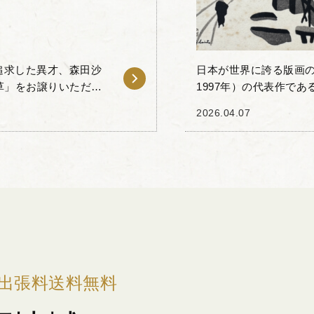
追求した異才、森田沙
日本が世界に誇る版画の巨
露草」をお譲りいただき
1997年）の代表作で
とした簡潔な造形と、
ただきました。 斎藤清
2026.04.07
ザイン性...
出張料送料無料