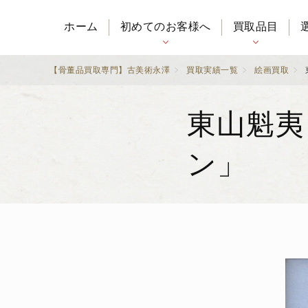
ホーム
初めてのお客様へ
買取品目
【骨董品買取専門】古美術永澤
買取実績一覧
絵画買取
東山魁夷
ン」