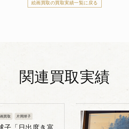
絵画買取の買取実績一覧に戻る
関連買取実績
画買取
片岡球子
球子「日出度き富