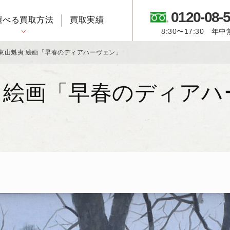
0120-08-
選べる買取方法
買取実績
8:30〜17:30 年
御所人形・市松人形
東山魁夷 絵画「早春のディアハーヴェン」
 絵画「早春のディアハ