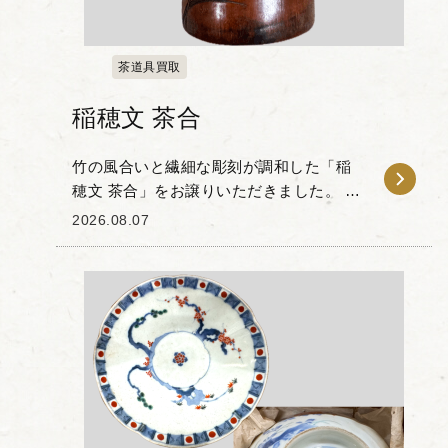
茶道具買取
稲穂文 茶合
竹の風合いと繊細な彫刻が調和した「稲
穂文 茶合」をお譲りいただきました。 本
作は竹の素材感を生かして作られた茶合
2026.08.07
で、表面にはしなやかに実る稲穂の意匠
が刻まれています。風に揺れる葉の曲線
やふっくらとし...