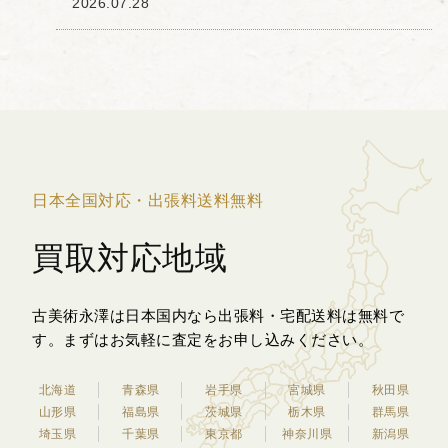
2026.07.28
くから茶人の間で重宝されてきた素材で
す。 本品は、経年変化による古錫特有の
落ち着いた光沢と...
日本全国対応・出張料送料無料
買取対応地域
古美術永澤は日本国内なら出張料・宅配送料は無料で
す。
まずはお気軽に査定をお申し込みください。
北海道
青森県
岩手県
宮城県
秋田県
山形県
福島県
茨城県
栃木県
群馬県
埼玉県
千葉県
東京都
神奈川県
新潟県