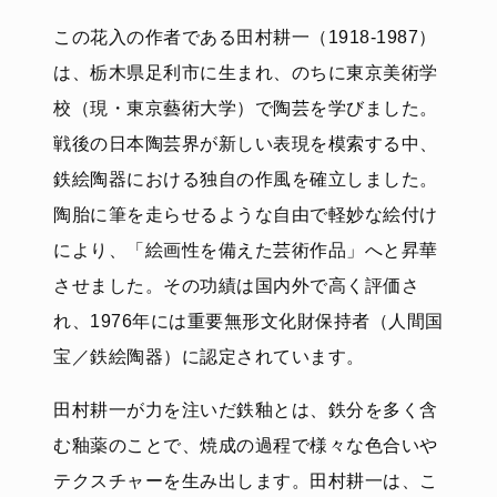
この花入の作者である田村耕一（1918-1987）
は、栃木県足利市に生まれ、のちに東京美術学
校（現・東京藝術大学）で陶芸を学びました。
戦後の日本陶芸界が新しい表現を模索する中、
鉄絵陶器における独自の作風を確立しました。
陶胎に筆を走らせるような自由で軽妙な絵付け
により、「絵画性を備えた芸術作品」へと昇華
させました。その功績は国内外で高く評価さ
れ、1976年には重要無形文化財保持者（人間国
宝／鉄絵陶器）に認定されています。
田村耕一が力を注いだ鉄釉とは、鉄分を多く含
む釉薬のことで、焼成の過程で様々な色合いや
テクスチャーを生み出します。田村耕一は、こ