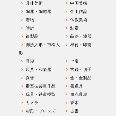
具体美術
中国美術
陶器・陶磁器
金工作品
着物
仏教美術
時計
勲章
銀製品
蒔絵・漆器
御所人形・市松人
根付・印籠
形
珊瑚
七宝
尺八・和楽器
古銭・切手
真珠
金・金製品
帝室技芸員作品
書道具
玩具・鉄道模型
血赤珊瑚
カメラ
香木
彫刻・ブロンズ
古書