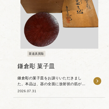
茶道具買取
鎌倉彫 菓子皿
鎌倉彫の菓子皿をお譲りいただきまし
た。本品は、器の全面に放射状の筋が刻
まれた意匠が特徴です。 木地に丁寧にノ
2026.07.31
ミを入れ、漆を塗り重ねることで生まれ
る独特の陰影と質感を備えており、日常
の器としての実用性...