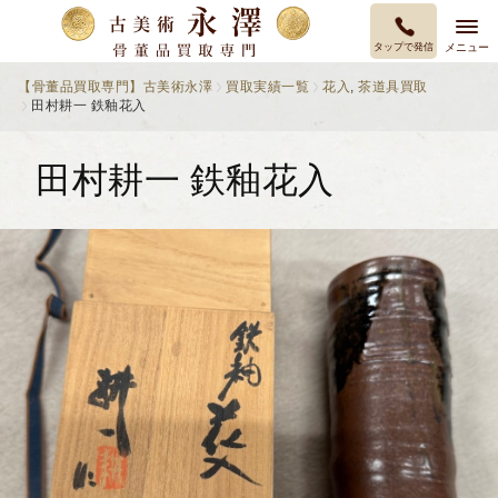
タップで発信
メニュー
【骨董品買取専門】古美術永澤
買取実績一覧
花入
,
茶道具買取
田村耕一 鉄釉花入
田村耕一 鉄釉花入