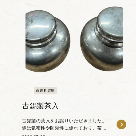
茶道具買取
古錫製茶入
古錫製の茶入をお譲りいただきました。
錫は気密性や防湿性に優れており、茶葉
の風味や香りを保ちやすいことから、古