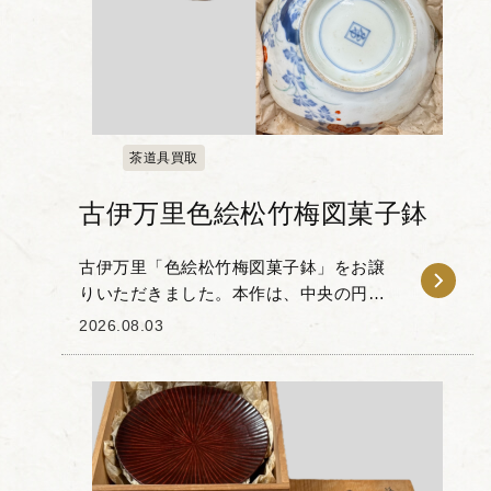
茶道具買取
古伊万里色絵松竹梅図菓子鉢
古伊万里「色絵松竹梅図菓子鉢」をお譲
りいただきました。本作は、中央の円窓
に花文を配し、その周囲に松・竹・梅の
2026.08.03
吉祥文様が描かれた一品です。 染付の藍
色と赤絵のコントラストが特徴的で、器
の縁を彩る規則的...