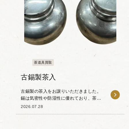
茶道具買取
古錫製茶入
古錫製の茶入をお譲りいただきました。
錫は気密性や防湿性に優れており、茶葉
の風味や香りを保ちやすいことから、古
2026.07.28
くから茶人の間で重宝されてきた素材で
す。 本品は、経年変化による古錫特有の
落ち着いた光沢と...