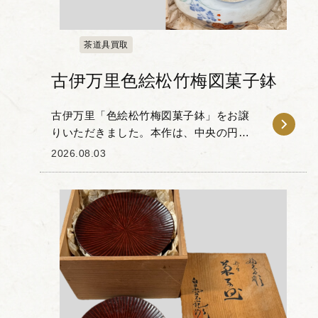
茶道具買取
古伊万里色絵松竹梅図菓子鉢
古伊万里「色絵松竹梅図菓子鉢」をお譲
りいただきました。本作は、中央の円窓
に花文を配し、その周囲に松・竹・梅の
2026.08.03
吉祥文様が描かれた一品です。 染付の藍
色と赤絵のコントラストが特徴的で、器
の縁を彩る規則的...