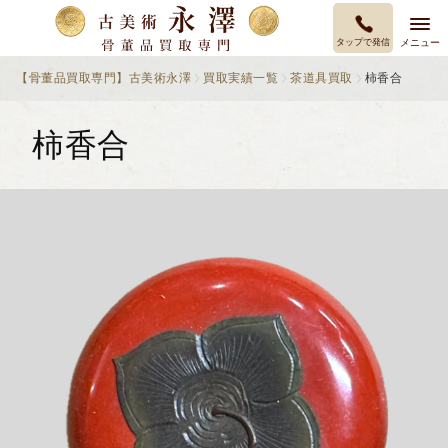
タップで発信
メニュー
【骨董品買取専門】古美術永澤
買取実績一覧
茶道具買取
柿香合
柿香合