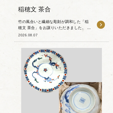
稲穂文 茶合
竹の風合いと繊細な彫刻が調和した「稲
穂文 茶合」をお譲りいただきました。 本
作は竹の素材感を生かして作られた茶合
2026.08.07
で、表面にはしなやかに実る稲穂の意匠
が刻まれています。風に揺れる葉の曲線
やふっくらとし...