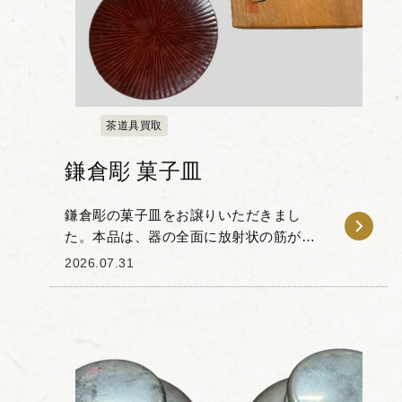
茶道具買取
鎌倉彫 菓子皿
鎌倉彫の菓子皿をお譲りいただきまし
た。本品は、器の全面に放射状の筋が刻
まれた意匠が特徴です。 木地に丁寧にノ
2026.07.31
ミを入れ、漆を塗り重ねることで生まれ
る独特の陰影と質感を備えており、日常
の器としての実用性...