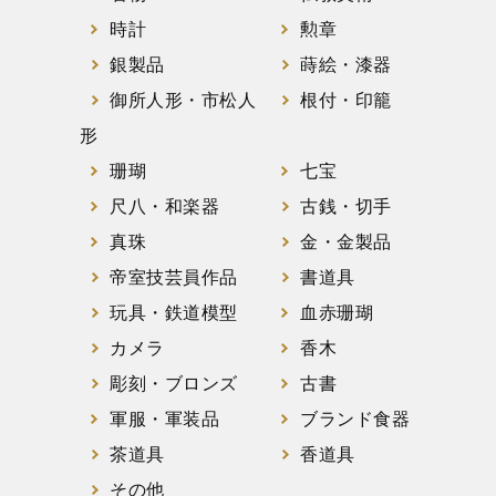
時計
勲章
銀製品
蒔絵・漆器
御所人形・市松人
根付・印籠
形
珊瑚
七宝
尺八・和楽器
古銭・切手
真珠
金・金製品
帝室技芸員作品
書道具
玩具・鉄道模型
血赤珊瑚
カメラ
香木
彫刻・ブロンズ
古書
軍服・軍装品
ブランド食器
茶道具
香道具
その他