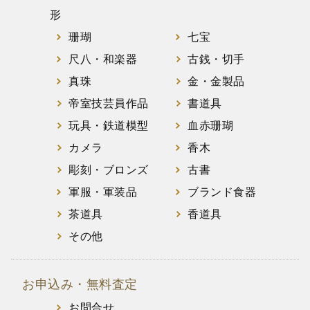
形
珊瑚
七宝
尺八・和楽器
古銭・切手
真珠
金・金製品
帝室技芸員作品
書道具
玩具・鉄道模型
血赤珊瑚
カメラ
香木
彫刻・ブロンズ
古書
軍服・軍装品
ブランド食器
茶道具
香道具
その他
お申込み・無料査定
お問合せ