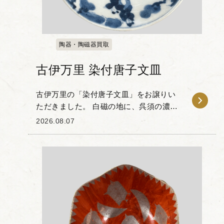
陶器・陶磁器買取
古伊万里 染付唐子文皿
古伊万里の「染付唐子文皿」をお譲りい
ただきました。 白磁の地に、呉須の濃淡
を用いて唐子の姿が描かれた作品です。
2026.08.07
唐子文は中国の子供たちが遊ぶ様子をモ
チーフにした絵柄で、子孫繁栄や家運隆
盛を願う吉祥文様...