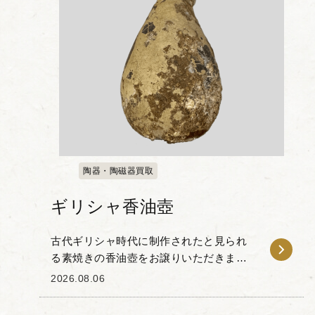
陶器・陶磁器買取
ギリシャ香油壺
古代ギリシャ時代に制作されたと見られ
る素焼きの香油壺をお譲りいただきまし
た。 下部が丸みを帯びた洋梨状のシルエ
2026.08.06
ットと、平らなディスク状の口縁部が特
徴的で、首元には小さな取っ手が取り付