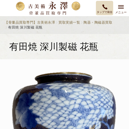
タップで発信
メニュー
【骨董品買取専門】古美術永澤
買取実績一覧
陶器・陶磁器買取
有田焼 深川製磁 花瓶
有田焼 深川製磁 花瓶