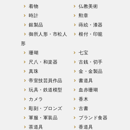
着物
仏教美術
時計
勲章
銀製品
蒔絵・漆器
御所人形・市松人
根付・印籠
形
珊瑚
七宝
尺八・和楽器
古銭・切手
真珠
金・金製品
帝室技芸員作品
書道具
玩具・鉄道模型
血赤珊瑚
カメラ
香木
彫刻・ブロンズ
古書
軍服・軍装品
ブランド食器
茶道具
香道具