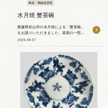
陶器・陶磁器買取
水月焼 蟹茶碗
愛媛県松山市の水月焼による「蟹茶碗」
をお譲りいただきました。器面の一部を
削り取った造形の中に、繊細な蟹の立体
2026.08.07
彫刻が施されたお品物です。 水月焼は初
代・好川恒方が確立した蟹の立体細工で
知られ、甲羅の色...