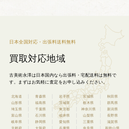
けられています。...
日本全国対応・出張料送料無料
買取対応地域
古美術永澤は日本国内なら出張料・宅配送料は無料で
す。
まずはお気軽に査定をお申し込みください。
北海道
青森県
岩手県
宮城県
秋田県
山形県
福島県
茨城県
栃木県
群馬県
埼玉県
千葉県
東京都
神奈川県
新潟県
富山県
石川県
福井県
山梨県
長野県
岐阜県
静岡県
愛知県
三重県
滋賀県
京都府
大阪府
兵庫県
奈良県
和歌山県