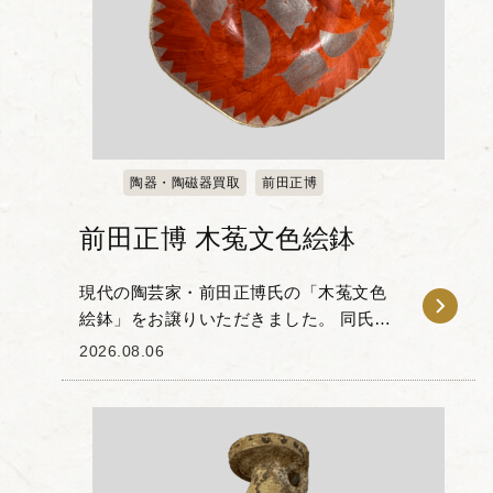
陶器・陶磁器買取
前田正博
前田正博 木菟文色絵鉢
現代の陶芸家・前田正博氏の「木菟文色
絵鉢」をお譲りいただきました。 同氏
は、色絵とグラフィカルな現代的意匠を
2026.08.06
組み合わせた独自の作風で知られる作家
です。本作は木菟のモチーフが配された
作品で、朱赤の地色...