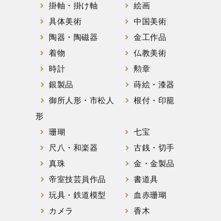
掛軸・掛け軸
絵画
具体美術
中国美術
陶器・陶磁器
金工作品
着物
仏教美術
時計
勲章
銀製品
蒔絵・漆器
御所人形・市松人
根付・印籠
形
珊瑚
七宝
尺八・和楽器
古銭・切手
真珠
金・金製品
帝室技芸員作品
書道具
玩具・鉄道模型
血赤珊瑚
カメラ
香木