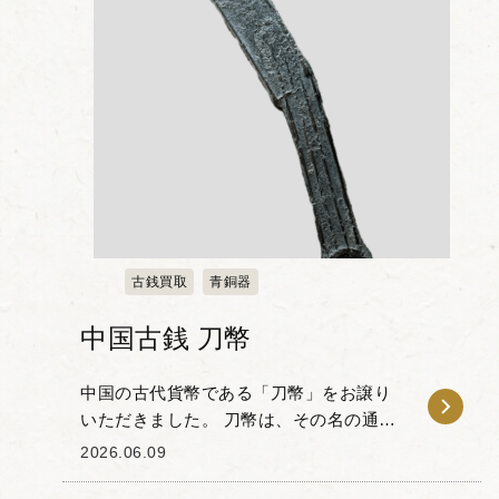
古銭買取
青銅器
中国古銭 刀幣
中国の古代貨幣である「刀幣」をお譲り
いただきました。 刀幣は、その名の通り
「刀」の形状を模して造られた青銅貨幣
2026.06.09
であり、中国の春秋戦国時代に主に燕や