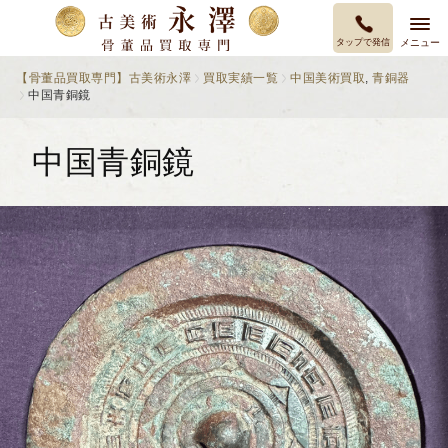
タップで発信
メニュー
【骨董品買取専門】古美術永澤
買取実績一覧
中国美術買取
,
青銅器
中国青銅鏡
中国青銅鏡