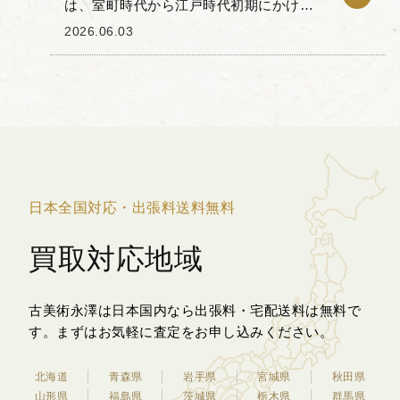
は、室町時代から江戸時代初期にかけて
明国から日本へと渡来した、あるいはそ
2026.06.03
れを模して国内で鋳造された青銅製の小
さな印章です。 当時の中国では生糸の取
引の際に受領...
日本全国対応・出張料送料無料
買取対応地域
古美術永澤は日本国内なら出張料・宅配送料は無料で
す。
まずはお気軽に査定をお申し込みください。
北海道
青森県
岩手県
宮城県
秋田県
山形県
福島県
茨城県
栃木県
群馬県