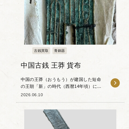
古銭買取
青銅器
中国古銭 王莽 貨布
中国の王莽（おうもう）が建国した短命
の王朝「新」の時代（西暦14年頃）に鋳
造された「貨布」と呼ばれる青銅貨幣を
2026.06.10
お譲りいただきました。 貨布の形状は古
代の農耕具である鋤の形を模した布貨の
流れを汲んでお...