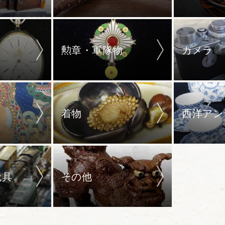
勲章・軍隊物
カメラ
着物
西洋アン
玩具
その他