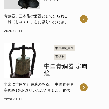
青銅器、三本足の酒器として知られる
「爵（しゃく）」をお譲りいただきまし
た。中国古美術の中でも歴史的価値を持
2026.05.11
つ品物の一つです。 爵は、上部に「柱」
と呼ばれる二つの突起があり、長く伸び
た「流」という注ぎ...
中国美術買取
青銅器
中国青銅器 宗周
鐘
非常に重厚で存在感のある、｢中国青銅器
宗周鐘｣をお譲りいただきました。古代中
国の歴史の重みを感じさせる作品です。
2026.01.13
宗周鐘とは、西周時代(約紀元前11～前8
世紀)、王都が宗周に置かれていた時期