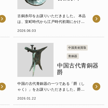
古銅糸印をお譲りいただきました。 本品
は、室町時代から江戸時代初期にかけて
明国から日本へと渡来した、あるいはそ
2026.06.03
れを模して国内で鋳造された青銅製の小
さな印章です。 当時の中国では生糸の取
引の際に受領...
中国美術買取
青銅器
中国古代青銅器
爵
中国の古代青銅器の一つである「爵（し
ゃく）」をお譲りいただきました。爵
は、古代中国の王朝である夏・殷・周の
2026.01.22
時代において、儀式や祭祀の際に酒を温
め、神霊や先祖に捧げるために用いられ