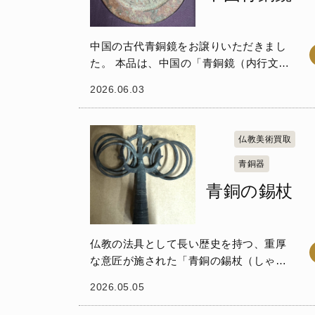
中国の古代青銅鏡をお譲りいただきまし
た。 本品は、中国の「青銅鏡（内行文銘
文鏡）」です。表面には経年による青緑
2026.06.03
や赤錆が浮き出ており、千数百年以上も
の時を経た深い味わいを醸し出していま
す。 中央の突...
仏教美術買取
青銅器
青銅の錫杖
仏教の法具として長い歴史を持つ、重厚
な意匠が施された「青銅の錫杖（しゃく
じょう）」です。 錫杖は、修行僧が野山
2026.05.05
を歩く際に、その音で毒蛇や害虫を追い
払い、殺生を避けるために用いられたと