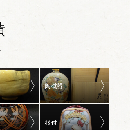
績
。
陶磁器
根付