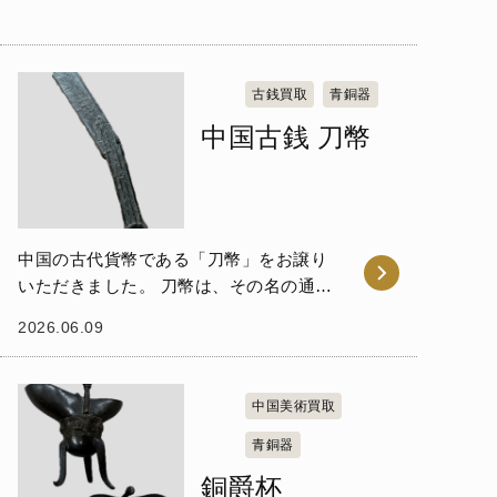
古銭買取
青銅器
中国古銭 刀幣
中国の古代貨幣である「刀幣」をお譲り
いただきました。 刀幣は、その名の通り
「刀」の形状を模して造られた青銅貨幣
2026.06.09
であり、中国の春秋戦国時代に主に燕や
斉などの国々で広く流通していました。
当時の日常道...
中国美術買取
青銅器
銅爵杯