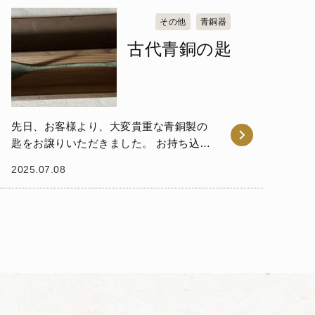
に...
その他
青銅器
古代青銅の匙
先日、お客様より、大変貴重な青銅製の
匙をお譲りいただきました。 お持ち込み
いただいたのは、専用の木箱に収められ
2025.07.08
た、細身で優美なシルエットを持つ青銅
の匙です。表面には長年の時を経たこと
による古色が現れ...