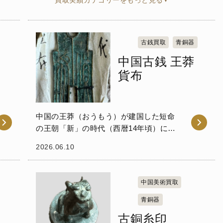
買取実績カテゴリーをもっと見る
古銭買取
青銅器
中国古銭 王莽
貨布
中国の王莽（おうもう）が建国した短命
の王朝「新」の時代（西暦14年頃）に鋳
造された「貨布」と呼ばれる青銅貨幣を
2026.06.10
お譲りいただきました。 貨布の形状は古
代の農耕具である鋤の形を模した布貨の
流れを汲んでお...
中国美術買取
青銅器
古銅糸印