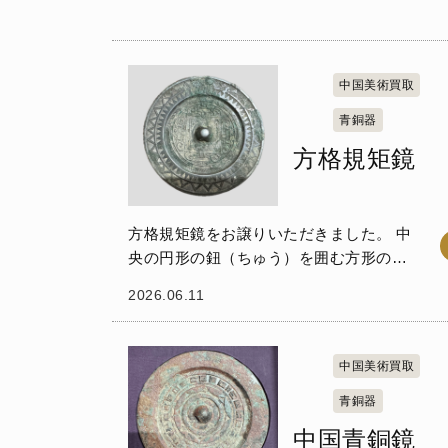
中国美術買取
青銅器
方格規矩鏡
方格規矩鏡をお譲りいただきました。 中
央の円形の鈕（ちゅう）を囲む方形の区
画の周りには、流麗な曲線で描かれた唐
2026.06.11
草文が配されています。 これらは単なる
装飾ではなく、当時の中国における宇宙
観や天文学的...
中国美術買取
青銅器
中国青銅鏡