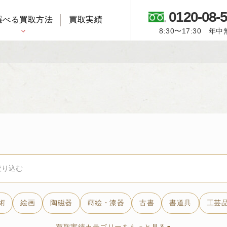
0120-08-
選べる買取方法
買取実績
8:30〜17:30 年
御所人形・市松人形
術
絵画
陶磁器
蒔絵・漆器
古書
書道具
工芸