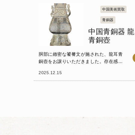
される僧具の一種...
中国美術買取
青銅器
中国青銅器 
青銅壺
胴部に緻密な饕餮文が施された、龍耳青
銅壺をお譲りいただきました。存在感の
ある、大変重厚な中国青銅器です。 この
2025.12.15
壺は、開いた口縁部に張り出した胴部、
どっしりとした安定感のある台脚部を備
え、古代中国...