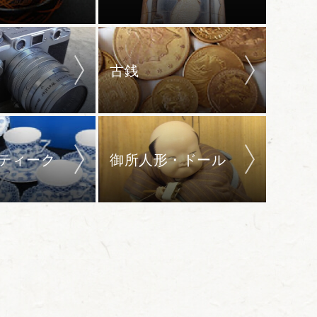
古銭
ティーク
御所人形・ドール