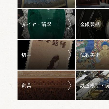
ダイヤ・翡翠
金銀製品
切手
仏教美術
家具
鉄道模型・