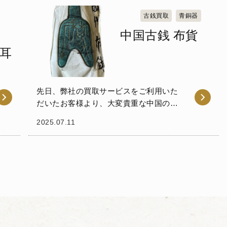
た極めて格式の高い礼器...
古銭買取
青銅器
中国古銭 布貨
龍耳
先日、弊社の買取サービスをご利用いた
だいたお客様より、大変貴重な中国の古
銭をお譲りいただきました。それは、周
2025.07.11
代の「布貨（ふか）」です。 布貨は、独
特の鋤（すき）の形をしており、古代中
国の貨幣文化を今...