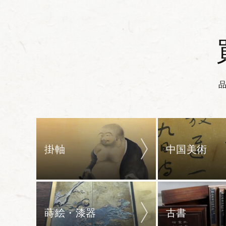
掛軸
中国美術
蒔絵・漆器
古書