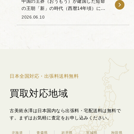
中国の王莽（おうもう）が建国した短命
の王朝「新」の時代（西暦14年頃）に鋳
造された「貨布」と呼ばれる青銅貨幣を
2026.06.10
お譲りいただきました。 貨布の形状は古
代の農耕具である鋤の形を模した布貨の
流れを汲んでお...
日本全国対応・出張料送料無料
買取対応地域
古美術永澤は日本国内なら出張料・宅配送料は無料で
す。
まずはお気軽に査定をお申し込みください。
北海道
青森県
岩手県
宮城県
秋田県