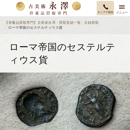
タップで発信
メニュー
【骨董品買取専門】古美術永澤
買取実績一覧
古銭買取
ローマ帝国のセステルティウス貨
ローマ帝国のセステルテ
ィウス貨