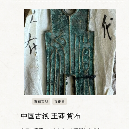
この古銭の特徴は、表面に配された「大
観通宝」の文字に...
古銭買取
青銅器
中国古銭 王莽 貨布