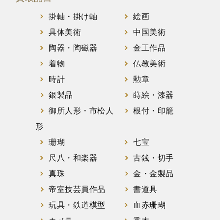
掛軸・掛け軸
絵画
具体美術
中国美術
陶器・陶磁器
金工作品
着物
仏教美術
時計
勲章
銀製品
蒔絵・漆器
御所人形・市松人
根付・印籠
形
珊瑚
七宝
尺八・和楽器
古銭・切手
真珠
金・金製品
帝室技芸員作品
書道具
玩具・鉄道模型
血赤珊瑚