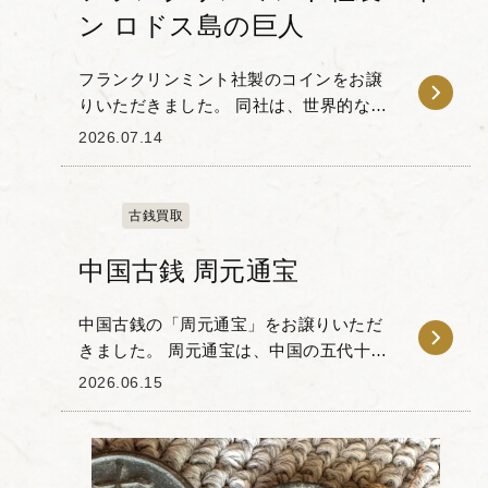
ン ロドス島の巨人
フランクリンミント社製のコインをお譲
りいただきました。 同社は、世界的な規
模で記念メダルやコインなどの美術工芸
2026.07.14
品を製造・販売してきた、コレクション
用アイテムを専門とする会社です。 本品
の意匠として...
古銭買取
中国古銭 周元通宝
中国古銭の「周元通宝」をお譲りいただ
きました。 周元通宝は、中国の五代十国
時代における後周の世宗によって、955年
2026.06.15
から鋳造・発行された円形方孔の青銅貨
です。 当時の過酷な仏教弾圧である「三
武一宗の...