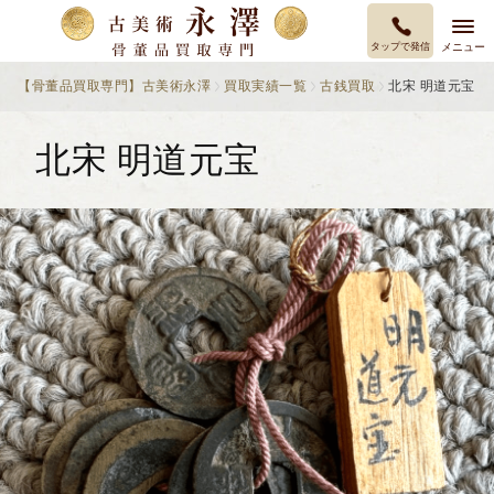
タップで発信
メニュー
【骨董品買取専門】古美術永澤
買取実績一覧
古銭買取
北宋 明道元宝
北宋 明道元宝