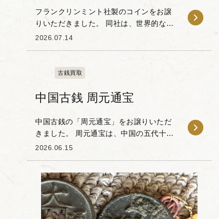
フランクリンミント社製のコインをお譲
りいただきました。 同社は、世界的な規
模で記念メダルやコインなどの美術工芸
2026.07.14
品を製造・販売してきた、コレクション
用アイテムを専門とする会社です。 本品
の意匠として...
古銭買取
中国古銭 周元通宝
中国古銭の「周元通宝」をお譲りいただ
きました。 周元通宝は、中国の五代十国
時代における後周の世宗によって、955年
2026.06.15
から鋳造・発行された円形方孔の青銅貨
です。 当時の過酷な仏教弾圧である「三
武一宗の...