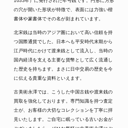
1033年）に発行された年号銭です。円形に方形
の穴が開いた形状が特徴で、表面には力強い楷
書体や篆書体でその名が刻まれています。
北宋銭は当時のアジア圏において高い信頼を持
つ国際通貨でした。日本へも平安時代末期から
江戸時代にかけて渡来銭として流入し、当時の
国内経済を支える主要な貨幣として広く流通し
た歴史を持ちます。まさに日中交易の歴史を今
に伝える貴重な資料といえます。
古美術永澤では、こうした中国古銭や渡来銭の
買取を強化しております。専門知識を持つ査定
士が、お客様の大切なコレクションを丁寧に拝
見いたします。ご自宅に眠っている古いお金が