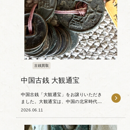
古銭買取
中国古銭 大観通宝
中国古銭「大観通宝」をお譲りいただき
ました。大観通宝は、中国の北宋時代に
鋳造された穴銭の一種であり、古銭コレ
2026.06.11
クターの間でも人気の高いお品物です。
この古銭の特徴は、表面に配された「大
観通宝」の文字に...