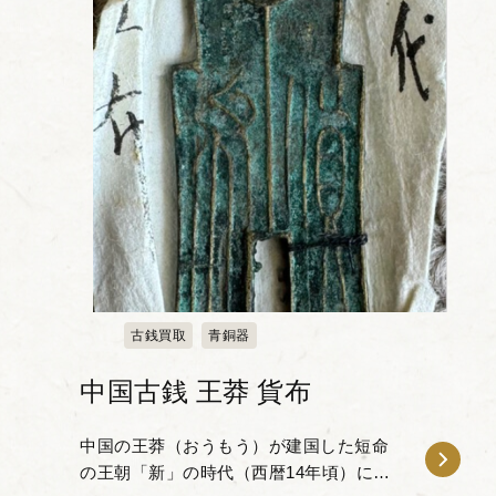
古銭買取
青銅器
中国古銭 王莽 貨布
中国の王莽（おうもう）が建国した短命
の王朝「新」の時代（西暦14年頃）に鋳