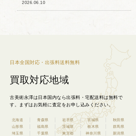
造された「貨布」と呼ばれる青銅貨幣を
2026.06.10
お譲りいただきました。 貨布の形状は古
代の農耕具である鋤の形を模した布貨の
流れを汲んでお...
日本全国対応・出張料送料無料
買取対応地域
古美術永澤は日本国内なら出張料・宅配送料は無料で
す。
まずはお気軽に査定をお申し込みください。
北海道
青森県
岩手県
宮城県
秋田県
山形県
福島県
茨城県
栃木県
群馬県
埼玉県
千葉県
東京都
神奈川県
新潟県