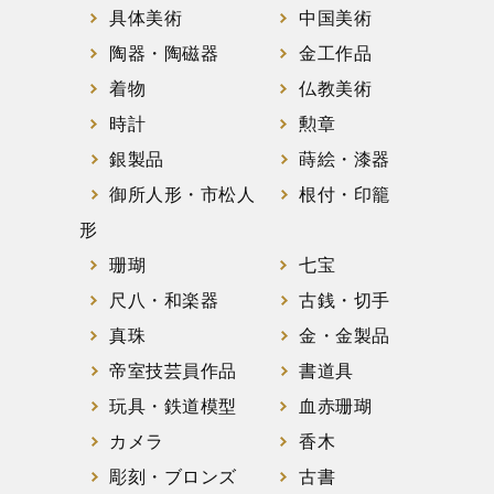
具体美術
中国美術
陶器・陶磁器
金工作品
着物
仏教美術
時計
勲章
銀製品
蒔絵・漆器
御所人形・市松人
根付・印籠
形
珊瑚
七宝
尺八・和楽器
古銭・切手
真珠
金・金製品
帝室技芸員作品
書道具
玩具・鉄道模型
血赤珊瑚
カメラ
香木
彫刻・ブロンズ
古書