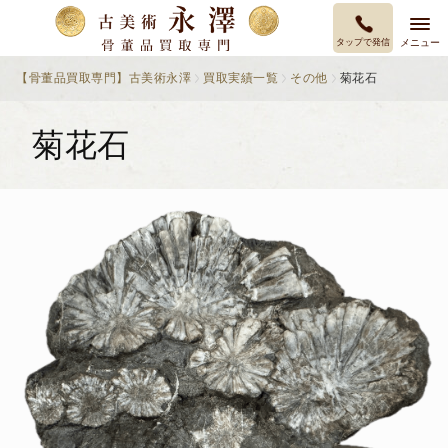
タップで発信
メニュー
【骨董品買取専門】古美術永澤
買取実績一覧
その他
菊花石
菊花石