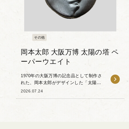
その他
岡本太郎 大阪万博 太陽の塔 ペ
ーパーウエイト
1970年の大阪万博の記念品として制作さ
れた、岡本太郎がデザインした「太陽の
塔」のペーパーウェイトをお譲りいただ
2026.07.24
きました。 本品は、太陽の塔の正面に掲
げられている「太陽の顔」を模した金属
製のペーパー...