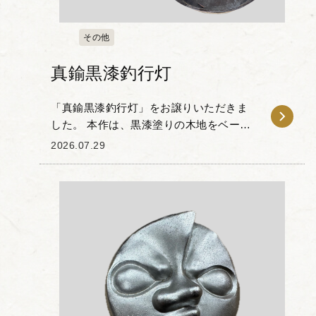
その他
真鍮黒漆釣行灯
「真鍮黒漆釣行灯」をお譲りいただきま
した。 本作は、黒漆塗りの木地をベース
に、細部に施された真鍮製の金具が目を
2026.07.29
引く一品です。天面には花の意匠を模し
た飾り金具や丁番、持ち手が配されてお
り、実用性と装飾...