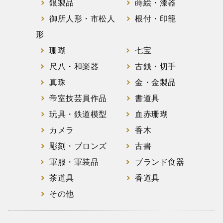
銀製品
蒔絵・漆器
御所人形・市松人
根付・印籠
形
珊瑚
七宝
尺八・和楽器
古銭・切手
真珠
金・金製品
帝室技芸員作品
書道具
玩具・鉄道模型
血赤珊瑚
カメラ
香木
彫刻・ブロンズ
古書
軍服・軍装品
ブランド食器
茶道具
香道具
その他