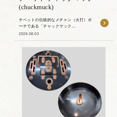
(chuckmuck)
チベットの伝統的なメチャン（火打）ポ
ーチである「チャックマック
(chuckmuck)」をお譲りいただきました。
2026.08.03
本品は、野外で火を起こすために使用さ
れていたもので、ヤクの革が使われてい
ます。 チベ...