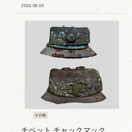
ンジャロンとは古代サンスクリット語で
2026.08.05
「５色」を意味し、その名の通り多色使
いの鮮やかな色彩と金彩が特徴の高級磁
器です。 本作...
その他
チベット チャックマック