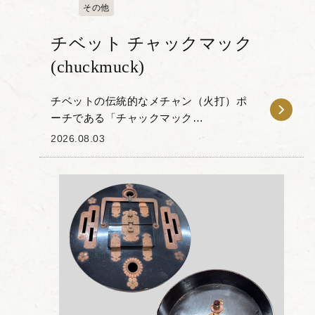
その他
チベット チャックマック
(chuckmuck)
チベットの伝統的なメチャン（火打）ポ
ーチである「チャックマック
(chuckmuck)」をお譲りいただきました。
2026.08.03
本品は、野外で火を起こすために使用さ
れていたもので、ヤクの革が使われてい
ます。 チベ...