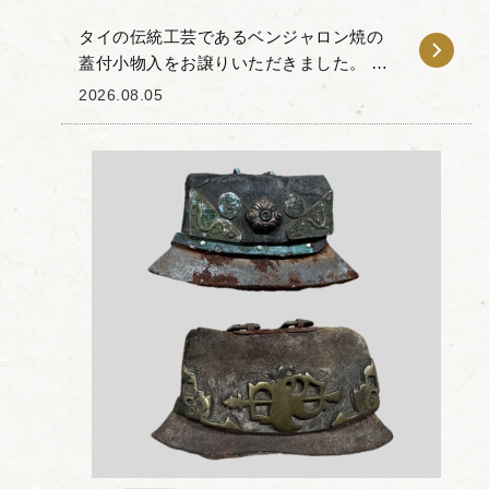
タイの伝統工芸であるベンジャロン焼の
蓋付小物入をお譲りいただきました。 ベ
ンジャロンとは古代サンスクリット語で
2026.08.05
「５色」を意味し、その名の通り多色使
いの鮮やかな色彩と金彩が特徴の高級磁
器です。 本作...