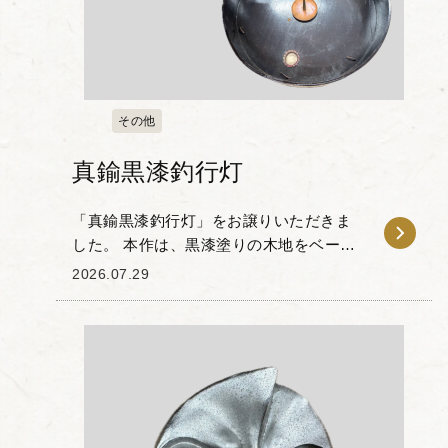
その他
真鍮黒漆釣行灯
「真鍮黒漆釣行灯」をお譲りいただきま
した。 本作は、黒漆塗りの木地をベース
に、細部に施された真鍮製の金具が目を
2026.07.29
引く一品です。天面には花の意匠を模し
た飾り金具や丁番、持ち手が配されてお
り、実用性と装飾...