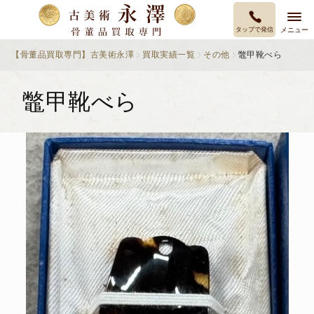
タップで発信
メニュー
【骨董品買取専門】古美術永澤
買取実績一覧
その他
鼈甲靴べら
鼈甲靴べら