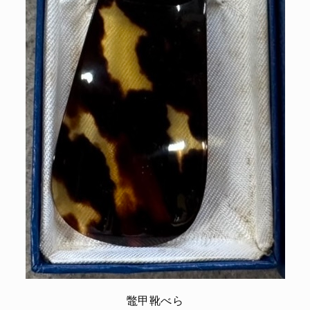
鼈甲靴べら