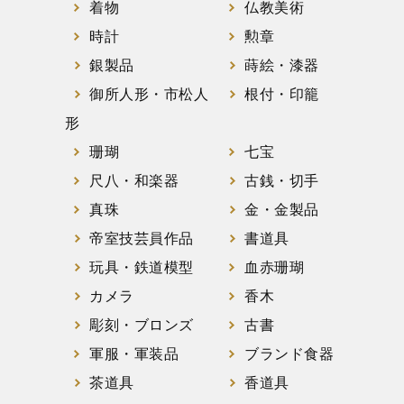
着物
仏教美術
時計
勲章
銀製品
蒔絵・漆器
御所人形・市松人
根付・印籠
形
珊瑚
七宝
尺八・和楽器
古銭・切手
真珠
金・金製品
帝室技芸員作品
書道具
玩具・鉄道模型
血赤珊瑚
カメラ
香木
彫刻・ブロンズ
古書
軍服・軍装品
ブランド食器
茶道具
香道具