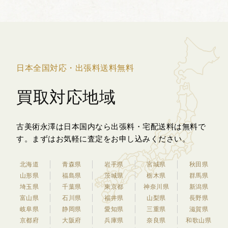
製のペーパー...
日本全国対応・出張料送料無料
買取対応地域
古美術永澤は日本国内なら出張料・宅配送料は無料で
す。
まずはお気軽に査定をお申し込みください。
北海道
青森県
岩手県
宮城県
秋田県
山形県
福島県
茨城県
栃木県
群馬県
埼玉県
千葉県
東京都
神奈川県
新潟県
富山県
石川県
福井県
山梨県
長野県
岐阜県
静岡県
愛知県
三重県
滋賀県
京都府
大阪府
兵庫県
奈良県
和歌山県