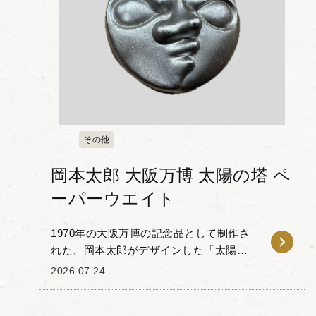
その他
岡本太郎 大阪万博 太陽の塔 ペ
ーパーウエイト
1970年の大阪万博の記念品として制作さ
れた、岡本太郎がデザインした「太陽の
塔」のペーパーウェイトをお譲りいただ
2026.07.24
きました。 本品は、太陽の塔の正面に掲
げられている「太陽の顔」を模した金属