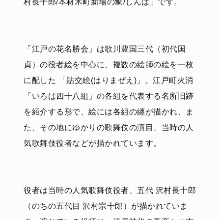
村長十郎/本材木町新場の鯛/しんば」です。
「江戸の花名勝会」は歌川豊国三代（初代国
貞）の役者絵を中心に、複数の絵師の絵を一枚
に配した 「貼交絵(はりまぜえ)」。江戸町火消
「いろは四十八組」の各組を代表する名所旧跡
を紹介する形で、絵には各組の纏が描かれ、ま
た、その地にゆかりの歌舞伎の演目、当時の人
気歌舞伎役者などが描かれています。
役者は当時の人気歌舞伎役者、五代 沢村長十郎
（のちの五代目 沢村宗十郎）が描かれていま