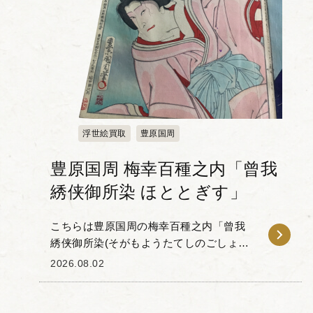
浮世絵買取
豊原国周
豊原国周 梅幸百種之内「曾我
綉侠御所染 ほととぎす」
こちらは豊原国周の梅幸百種之内「曾我
綉侠御所染(そがもようたてしのごしょぞ
め)ほととぎす」です。 「梅幸百種(ばい
2026.08.02
こうひゃくしゅ)」とは、梅幸という歌舞
伎役者が扮した100種...