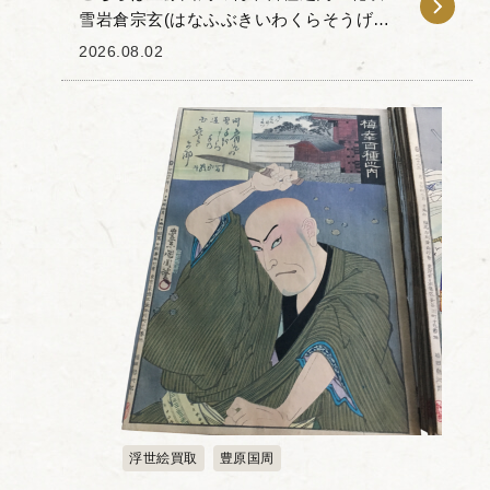
雪岩倉宗玄(はなふぶきいわくらそうげん)
宗玄(清玄)」です。 「梅幸百種(ばいこう
2026.08.02
ひゃくしゅ)」とは、梅幸という歌舞伎役
者が扮した100種...
浮世絵買取
豊原国周