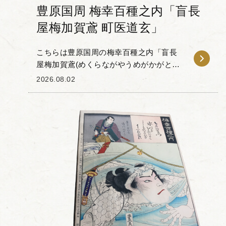
豊原国周 梅幸百種之内「盲長
屋梅加賀鳶 町医道玄」
こちらは豊原国周の梅幸百種之内「盲長
屋梅加賀鳶(めくらながやうめがかがとび)
町医道玄」です。 「梅幸百種(ばいこう
2026.08.02
ひゃくしゅ)」とは、梅幸という歌舞伎役
者が扮した100種の役...