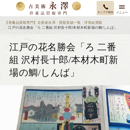
タップで発信
メニュー
【骨董品買取専門】古美術永澤
買取実績一覧
浮世絵買取
江戸の花名勝会「ろ 二番組 沢村長十郎/本材木町新場の鯛/しんば」
江戸の花名勝会「ろ 二番
組 沢村長十郎/本材木町新
場の鯛/しんば」