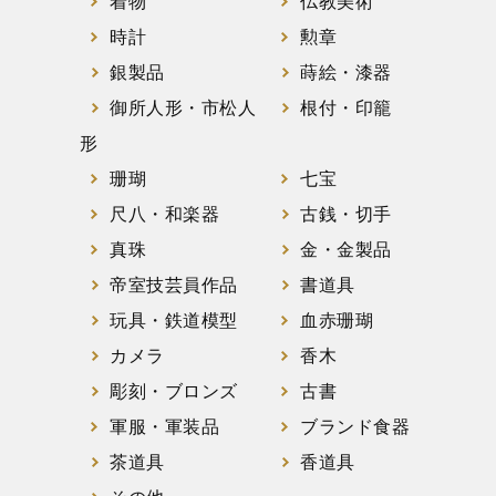
着物
仏教美術
時計
勲章
銀製品
蒔絵・漆器
御所人形・市松人
根付・印籠
形
珊瑚
七宝
尺八・和楽器
古銭・切手
真珠
金・金製品
帝室技芸員作品
書道具
玩具・鉄道模型
血赤珊瑚
カメラ
香木
彫刻・ブロンズ
古書
軍服・軍装品
ブランド食器
茶道具
香道具