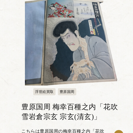
浮世絵買取
豊原国周
豊原国周 梅幸百種之内「花吹
雪岩倉宗玄 宗玄(清玄)」
こちらは豊原国周の梅幸百種之内「花吹