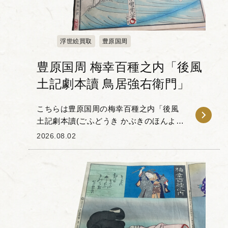
浮世絵買取
豊原国周
豊原国周 梅幸百種之内「後風
土記劇本讀 鳥居強右衛門」
こちらは豊原国周の梅幸百種之内「後風
土記劇本讀(ごふどうき かぶきのほんよ
み)鳥居強右衛門(とりい すねえもん)」で
2026.08.02
す。 「梅幸百種(ばいこうひゃくしゅ)」
とは、梅幸という歌...