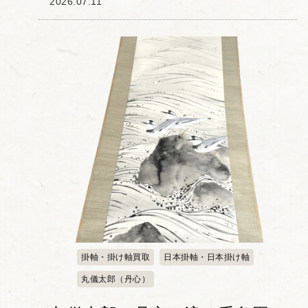
2026.07.11
西洋画の要素を取り入れ、独自の画風を
確立した画家として知られています。特
に花鳥画を得...
掛軸・掛け軸買取
日本掛軸・日本掛け軸
丸儀太郎（丹心）