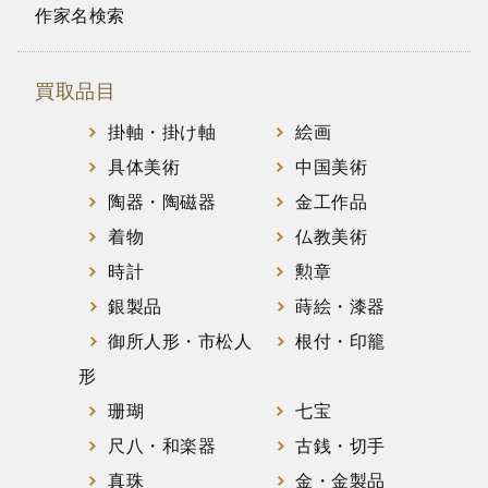
作家名検索
買取品目
掛軸・掛け軸
絵画
具体美術
中国美術
陶器・陶磁器
金工作品
着物
仏教美術
時計
勲章
銀製品
蒔絵・漆器
御所人形・市松人
根付・印籠
形
珊瑚
七宝
尺八・和楽器
古銭・切手
真珠
金・金製品