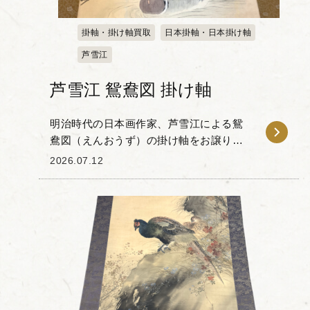
掛軸・掛け軸買取
日本掛軸・日本掛け軸
芦雪江
芦雪江 鴛鴦図 掛け軸
明治時代の日本画作家、芦雪江による鴛
鴦図（えんおうず）の掛け軸をお譲りい
ただきました。 こちらは水面に浮かぶ鴛
2026.07.12
鴦（おしどり）の姿が、美しく繊細に描
かれています。全体を包む優しい色合い
は、見る人の心を...