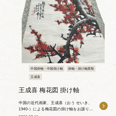
中国掛軸・中国掛け軸
掛軸・掛け軸買取
王成喜
王成喜 梅花図 掛け軸
中国の近代画家、王成喜（おう せいき、
1940-）による梅花図の掛け軸をお譲りい
ただきました。成喜は伝統的な中国画に