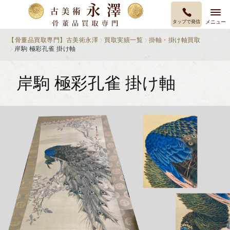
タップで発信
メニュー
【骨董品買取専門】古美術永澤
買取実績一覧
掛軸・掛け軸買取
岸駒 極彩孔雀 掛け軸
岸駒 極彩孔雀 掛け軸