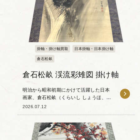
掛軸・掛け軸買取
日本掛軸・日本掛け軸
倉石松畝
倉石松畝 渓流彩雉図 掛け軸
明治から昭和初期にかけて活躍した日本
画家、倉石松畝（くらいし しょうほ、
1874-1945）」による渓流彩雉図（けいり
2026.07.12
ゅうさいちず）の掛け軸をお譲りいただ
きました。松畝は荒木寛畝（あらき かん
ぽ）に師...