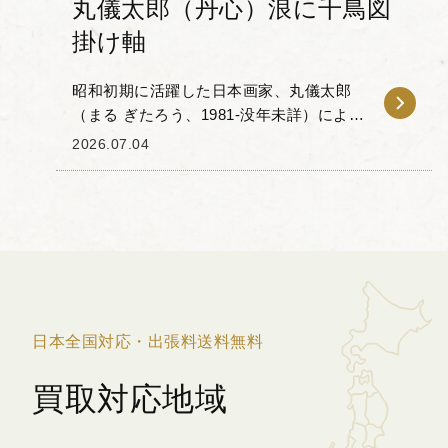
丸儀太郎（丹心）浪に千鳥図
掛け軸
昭和初期に活躍した日本画家、丸儀太郎
（まる ぎたろう、1981-没年未詳）による
千鳥図の掛け軸をお譲りいただきまし
2026.07.04
た。別号を丹心といいます。花鳥画・風
景画を得意とし、川端龍子（かわばた り
ゅうし）に師...
日本全国対応・出張料送料無料
買取対応地域