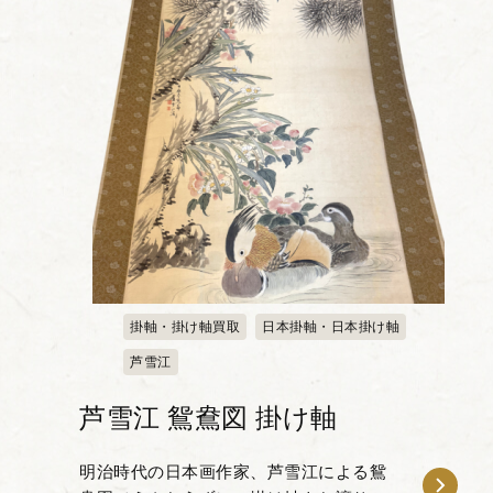
掛軸・掛け軸買取
日本掛軸・日本掛け軸
芦雪江
芦雪江 鴛鴦図 掛け軸
明治時代の日本画作家、芦雪江による鴛