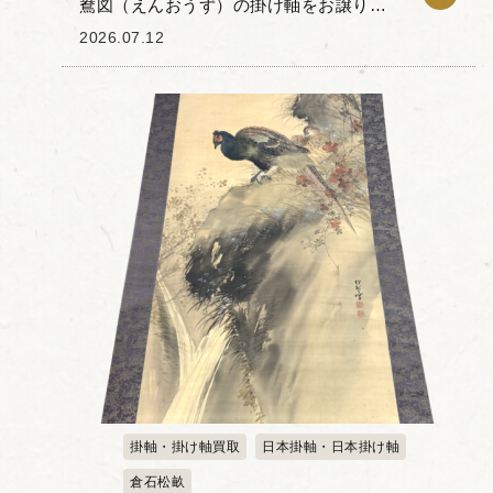
鴦図（えんおうず）の掛け軸をお譲りい
ただきました。 こちらは水面に浮かぶ鴛
2026.07.12
鴦（おしどり）の姿が、美しく繊細に描
かれています。全体を包む優しい色合い
は、見る人の心を...
掛軸・掛け軸買取
日本掛軸・日本掛け軸
倉石松畝