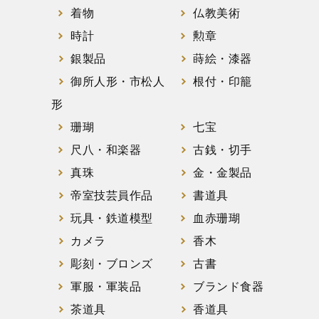
着物
仏教美術
時計
勲章
銀製品
蒔絵・漆器
御所人形・市松人
根付・印籠
形
珊瑚
七宝
尺八・和楽器
古銭・切手
真珠
金・金製品
帝室技芸員作品
書道具
玩具・鉄道模型
血赤珊瑚
カメラ
香木
彫刻・ブロンズ
古書
軍服・軍装品
ブランド食器
茶道具
香道具