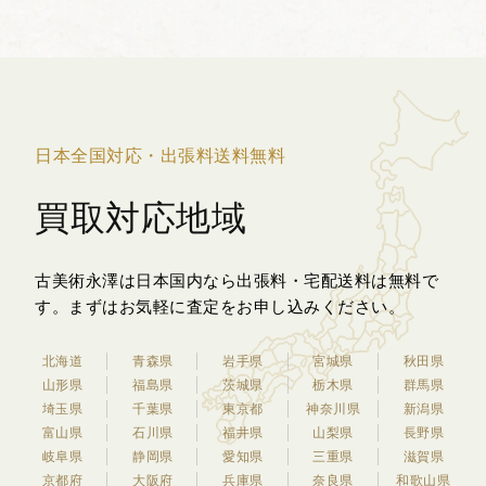
ゅうし）に師...
日本全国対応・出張料送料無料
買取対応地域
古美術永澤は日本国内なら出張料・宅配送料は無料で
す。
まずはお気軽に査定をお申し込みください。
北海道
青森県
岩手県
宮城県
秋田県
山形県
福島県
茨城県
栃木県
群馬県
埼玉県
千葉県
東京都
神奈川県
新潟県
富山県
石川県
福井県
山梨県
長野県
岐阜県
静岡県
愛知県
三重県
滋賀県
京都府
大阪府
兵庫県
奈良県
和歌山県