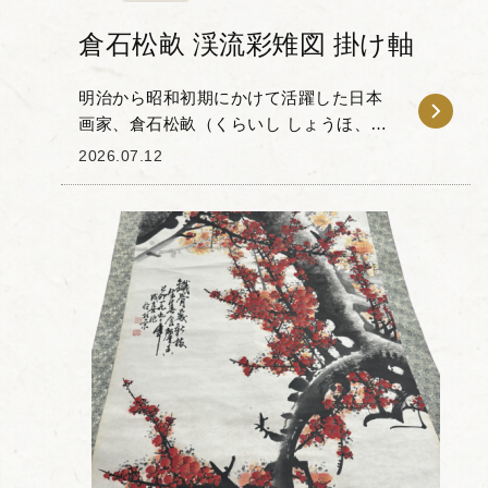
倉石松畝 渓流彩雉図 掛け軸
明治から昭和初期にかけて活躍した日本
画家、倉石松畝（くらいし しょうほ、
1874-1945）」による渓流彩雉図（けいり
2026.07.12
ゅうさいちず）の掛け軸をお譲りいただ
きました。松畝は荒木寛畝（あらき かん
ぽ）に師...