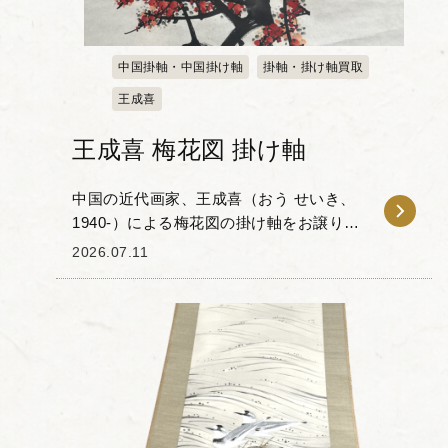
中国掛軸・中国掛け軸
掛軸・掛け軸買取
王成喜
王成喜 梅花図 掛け軸
中国の近代画家、王成喜（おう せいき、
1940-）による梅花図の掛け軸をお譲りい
ただきました。成喜は伝統的な中国画に
2026.07.11
西洋画の要素を取り入れ、独自の画風を
確立した画家として知られています。特
に花鳥画を得...