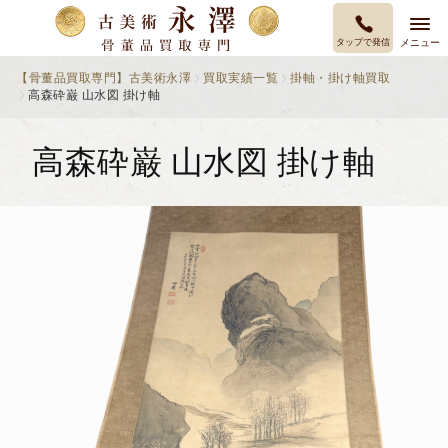
タップで発信
メニュー
【骨董品買取専門】古美術永澤
買取実績一覧
掛軸・掛け軸買取
高森砕巌 山水図 掛け軸
高森砕巌 山水図 掛け軸