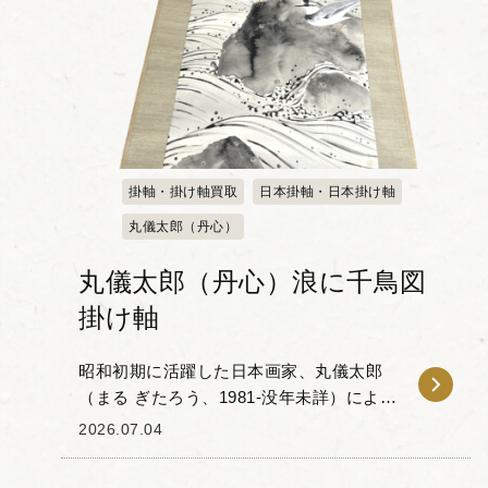
掛軸・掛け軸買取
日本掛軸・日本掛け軸
丸儀太郎（丹心）
丸儀太郎（丹心）浪に千鳥図
掛け軸
昭和初期に活躍した日本画家、丸儀太郎
（まる ぎたろう、1981-没年未詳）による
千鳥図の掛け軸をお譲りいただきまし
2026.07.04
た。別号を丹心といいます。花鳥画・風
景画を得意とし、川端龍子（かわばた り