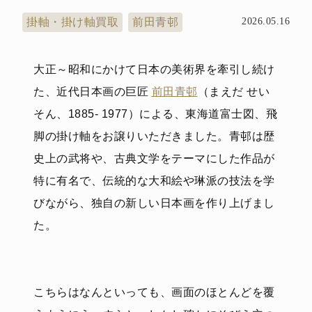
掛軸・掛け軸買取
前田青邨
2026.05.16
大正～昭和にかけて日本の美術界を牽引し続け
た、近代日本画の巨匠
前田青邨
（まえだ せい
そん、1885- 1977）による、東海道富士図、飛
脚の掛け軸をお譲りいただきました。青邨は歴
史上の武将や、古典文学をテーマにした作品が
特に有名で、伝統的な大和絵や琳派の技法を学
びながら、独自の新しい日本画を作り上げまし
た。
こちらはなんといっても、画面のほとんどを覆