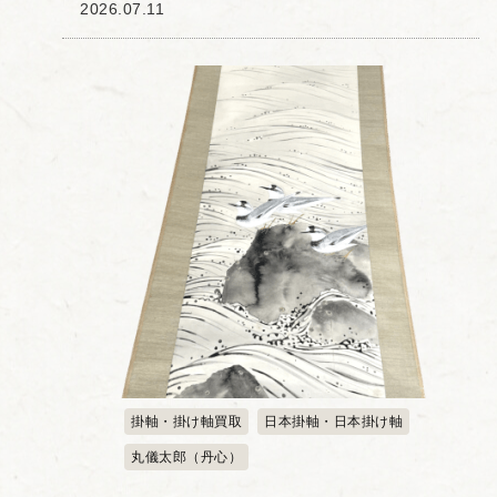
ただきました。成喜は伝統的な中国画に
2026.07.11
西洋画の要素を取り入れ、独自の画風を
確立した画家として知られています。特
に花鳥画を得...
掛軸・掛け軸買取
日本掛軸・日本掛け軸
丸儀太郎（丹心）