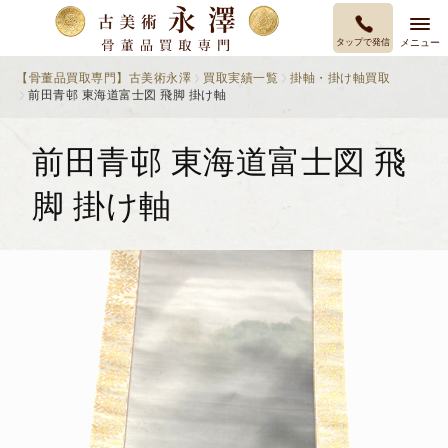
タップで発信
メニュー
【骨董品買取専門】古美術永澤
買取実績一覧
掛軸・掛け軸買取
前田青邨 東海道富士図 飛脚 掛け軸
前田青邨 東海道富士図 飛
脚 掛け軸