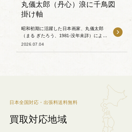
丸儀太郎（丹心）浪に千鳥図
掛け軸
昭和初期に活躍した日本画家、丸儀太郎
（まる ぎたろう、1981-没年未詳）による
千鳥図の掛け軸をお譲りいただきまし
2026.07.04
た。別号を丹心といいます。花鳥画・風
景画を得意とし、川端龍子（かわばた り
ゅうし）に師...
日本全国対応・出張料送料無料
買取対応地域