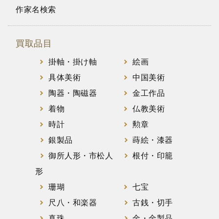
作家名検索
買取品目
掛軸・掛け軸
絵画
具体美術
中国美術
陶器・陶磁器
金工作品
着物
仏教美術
時計
勲章
銀製品
蒔絵・漆器
御所人形・市松人
根付・印籠
形
珊瑚
七宝
尺八・和楽器
古銭・切手
真珠
金・金製品