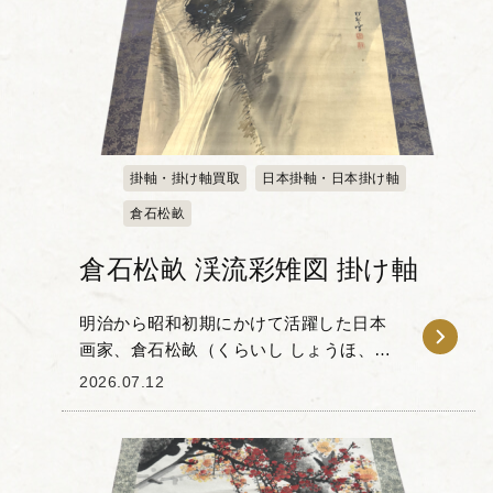
掛軸・掛け軸買取
日本掛軸・日本掛け軸
倉石松畝
倉石松畝 渓流彩雉図 掛け軸
明治から昭和初期にかけて活躍した日本
画家、倉石松畝（くらいし しょうほ、
1874-1945）」による渓流彩雉図（けいり
2026.07.12
ゅうさいちず）の掛け軸をお譲りいただ
きました。松畝は荒木寛畝（あらき かん
ぽ）に師...