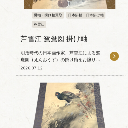
掛軸・掛け軸買取
日本掛軸・日本掛け軸
芦雪江
芦雪江 鴛鴦図 掛け軸
明治時代の日本画作家、芦雪江による鴛
鴦図（えんおうず）の掛け軸をお譲りい
ただきました。 こちらは水面に浮かぶ鴛
2026.07.12
鴦（おしどり）の姿が、美しく繊細に描
かれています。全体を包む優しい色合い
は、見る人の心を...