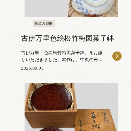
茶道具買取
古伊万里色絵松竹梅図菓子鉢
古伊万里「色絵松竹梅図菓子鉢」をお譲
りいただきました。本作は、中央の円窓
に花文を配し、その周囲に松・竹・梅の
2026.08.03
吉祥文様が描かれた一品です。 染付の藍
色と赤絵のコントラストが特徴的で、器
の縁を彩る規則的...