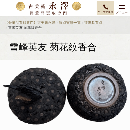
タップで発信
メニュー
【骨董品買取専門】古美術永澤
買取実績一覧
茶道具買取
雪峰英友 菊花紋香合
雪峰英友 菊花紋香合