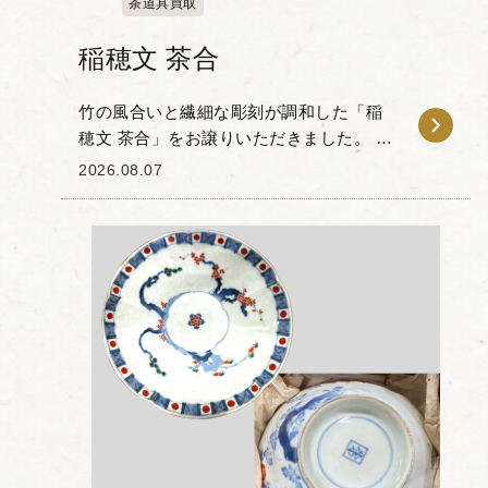
茶道具買取
稲穂文 茶合
竹の風合いと繊細な彫刻が調和した「稲
穂文 茶合」をお譲りいただきました。 本
作は竹の素材感を生かして作られた茶合
2026.08.07
で、表面にはしなやかに実る稲穂の意匠
が刻まれています。風に揺れる葉の曲線
やふっくらとし...