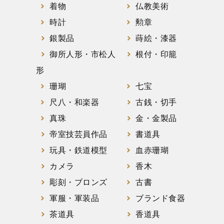
着物
仏教美術
時計
勲章
銀製品
蒔絵・漆器
御所人形・市松人
根付・印籠
形
珊瑚
七宝
尺八・和楽器
古銭・切手
真珠
金・金製品
帝室技芸員作品
書道具
玩具・鉄道模型
血赤珊瑚
カメラ
香木
彫刻・ブロンズ
古書
軍服・軍装品
ブランド食器
茶道具
香道具