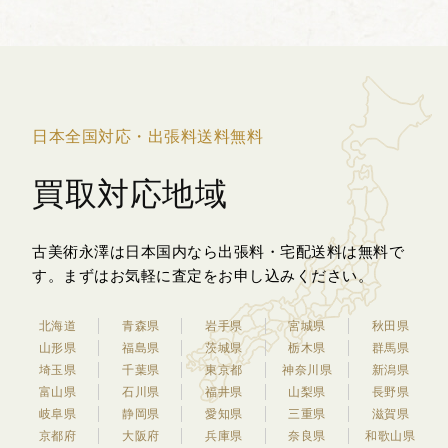
落ち着いた光沢と...
日本全国対応・出張料送料無料
買取対応地域
古美術永澤は日本国内なら出張料・宅配送料は無料で
す。
まずはお気軽に査定をお申し込みください。
北海道
青森県
岩手県
宮城県
秋田県
山形県
福島県
茨城県
栃木県
群馬県
埼玉県
千葉県
東京都
神奈川県
新潟県
富山県
石川県
福井県
山梨県
長野県
岐阜県
静岡県
愛知県
三重県
滋賀県
京都府
大阪府
兵庫県
奈良県
和歌山県