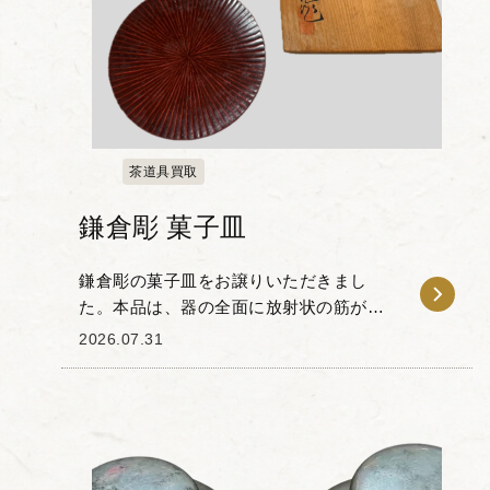
茶道具買取
鎌倉彫 菓子皿
鎌倉彫の菓子皿をお譲りいただきまし
た。本品は、器の全面に放射状の筋が刻
まれた意匠が特徴です。 木地に丁寧にノ
2026.07.31
ミを入れ、漆を塗り重ねることで生まれ
る独特の陰影と質感を備えており、日常
の器としての実用性...