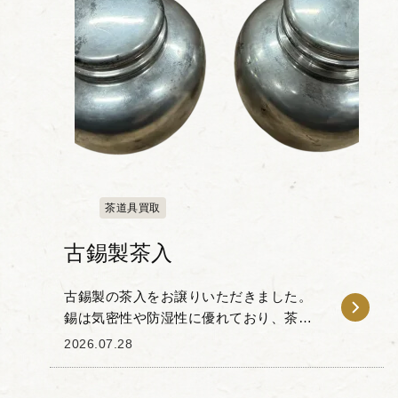
茶道具買取
古錫製茶入
古錫製の茶入をお譲りいただきました。
錫は気密性や防湿性に優れており、茶葉
の風味や香りを保ちやすいことから、古
2026.07.28
くから茶人の間で重宝されてきた素材で
す。 本品は、経年変化による古錫特有の