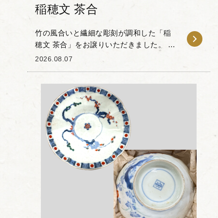
稲穂文 茶合
竹の風合いと繊細な彫刻が調和した「稲
穂文 茶合」をお譲りいただきました。 本
作は竹の素材感を生かして作られた茶合
2026.08.07
で、表面にはしなやかに実る稲穂の意匠
が刻まれています。風に揺れる葉の曲線
やふっくらとし...