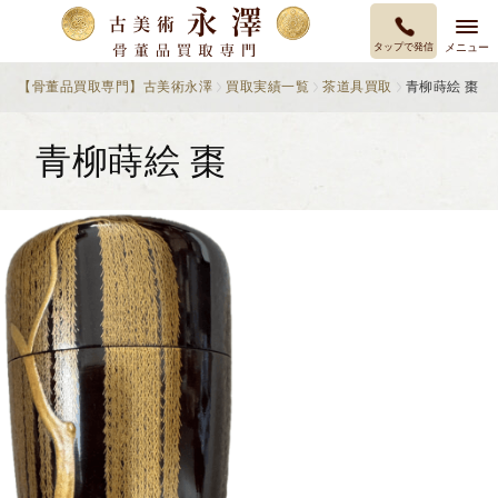
タップで発信
メニュー
【骨董品買取専門】古美術永澤
買取実績一覧
茶道具買取
青柳蒔絵 棗
青柳蒔絵 棗