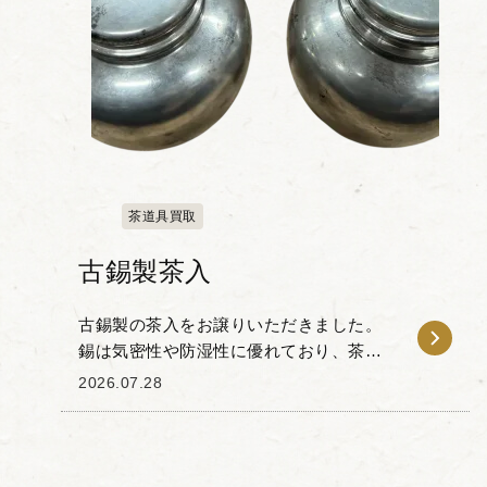
茶道具買取
古錫製茶入
古錫製の茶入をお譲りいただきました。
錫は気密性や防湿性に優れており、茶葉
の風味や香りを保ちやすいことから、古
2026.07.28
くから茶人の間で重宝されてきた素材で
す。 本品は、経年変化による古錫特有の
落ち着いた光沢と...