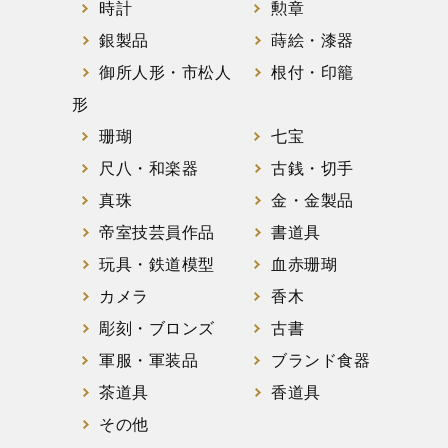
時計
勲章
銀製品
蒔絵・漆器
御所人形・市松人
根付・印籠
形
珊瑚
七宝
尺八・和楽器
古銭・切手
真珠
金・金製品
帝室技芸員作品
書道具
玩具・鉄道模型
血赤珊瑚
カメラ
香木
彫刻・ブロンズ
古書
軍服・軍装品
ブランド食器
茶道具
香道具
その他