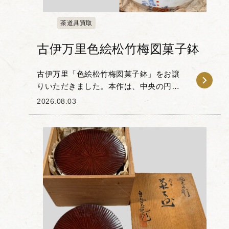
茶道具買取
古伊万里色絵松竹梅図菓子鉢
古伊万里「色絵松竹梅図菓子鉢」をお譲
りいただきました。本作は、中央の円窓
に花文を配し、その周囲に松・竹・梅の
2026.08.03
吉祥文様が描かれた一品です。 染付の藍
色と赤絵のコントラストが特徴的で、器
の縁を彩る規則的...