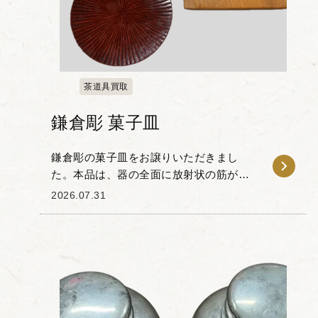
茶道具買取
鎌倉彫 菓子皿
鎌倉彫の菓子皿をお譲りいただきまし
た。本品は、器の全面に放射状の筋が刻
まれた意匠が特徴です。 木地に丁寧にノ
2026.07.31
ミを入れ、漆を塗り重ねることで生まれ
る独特の陰影と質感を備えており、日常
の器としての実用性...