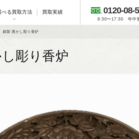
0120-08-
選べる買取方法
買取実績
8:30〜17:30 年
御所人形・市松人形
銀製 透かし彫り香炉
かし彫り香炉