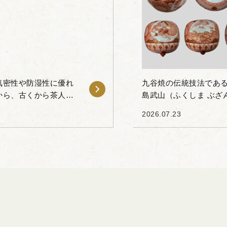
気密性や防湿性に優れ
九谷焼の伝統技法であ
から、古くから茶人の
島武山（ふくしま ぶざ
変化による古錫特有の
譲りいただきました。 
2026.07.23
密技法を...