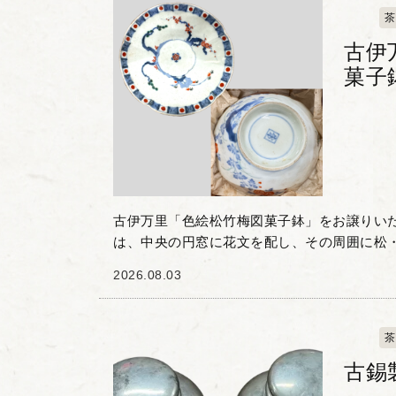
茶
古伊
菓子
古伊万里「色絵松竹梅図菓子鉢」をお譲りい
は、中央の円窓に花文を配し、その周囲に松
描かれた一品です。 染付の藍色と赤絵のコン
2026.08.03
器の縁を彩る規則的...
茶
古錫