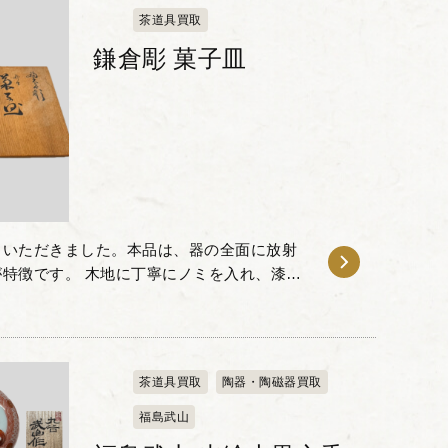
茶道具買取
鎌倉彫 菓子皿
りいただきました。本品は、器の全面に放射
特徴です。 木地に丁寧にノミを入れ、漆を
れる独特の陰影と質感を備えており、日常の
茶道具買取
陶器・陶磁器買取
福島武山