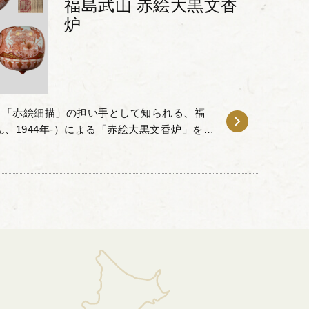
福島武山 赤絵大黒文香
炉
る「赤絵細描」の担い手として知られる、福
ん、1944年-）による「赤絵大黒文香炉」をお
福島武山は、一時衰退していた九谷赤絵の細