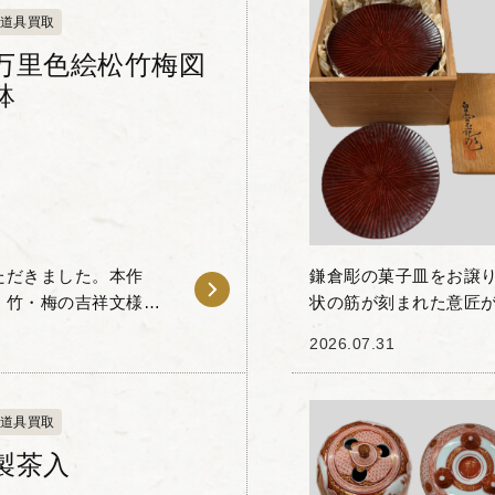
道具買取
万里色絵松竹梅図
鉢
ただきました。本作
鎌倉彫の菓子皿をお譲
・竹・梅の吉祥文様が
状の筋が刻まれた意匠が
トラストが特徴的で、
塗り重ねることで生ま
2026.07.31
器としての実用性...
道具買取
製茶入