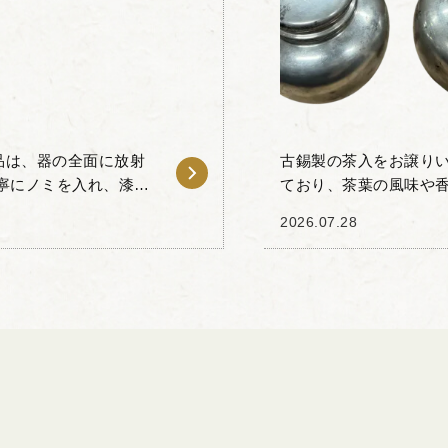
品は、器の全面に放射
古錫製の茶入をお譲り
寧にノミを入れ、漆を
ており、茶葉の風味や
を備えており、日常の
間で重宝されてきた素材
2026.07.28
落ち着いた光沢と...