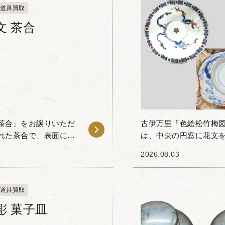
道具買取
文 茶合
茶合」をお譲りいただ
古伊万里「色絵松竹梅
れた茶合で、表面には
は、中央の円窓に花文
。風に揺れる葉の曲線
描かれた一品です。 染
2026.08.03
器の縁を彩る規則的...
道具買取
彫 菓子皿