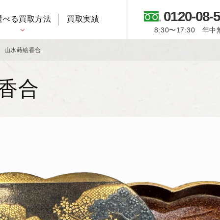
0120-08-
選べる買取方法
買取実績
8:30〜17:30 年
御所人形・市松人形
山水蒔絵香合
香合