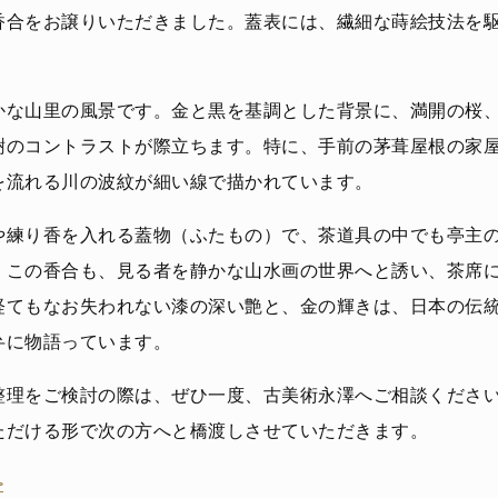
香合をお譲りいただきました。蓋表には、繊細な蒔絵技法を
かな山里の風景です。金と黒を基調とした背景に、満開の桜
樹のコントラストが際立ちます。特に、手前の茅葺屋根の家
を流れる川の波紋が細い線で描かれています。
や練り香を入れる蓋物（ふたもの）で、茶道具の中でも亭主
。この香合も、見る者を静かな山水画の世界へと誘い、茶席
経てもなお失われない漆の深い艶と、金の輝きは、日本の伝
弁に物語っています。
整理をご検討の際は、ぜひ一度、古美術永澤へご相談くださ
ただける形で次の方へと橋渡しさせていただきます。
>