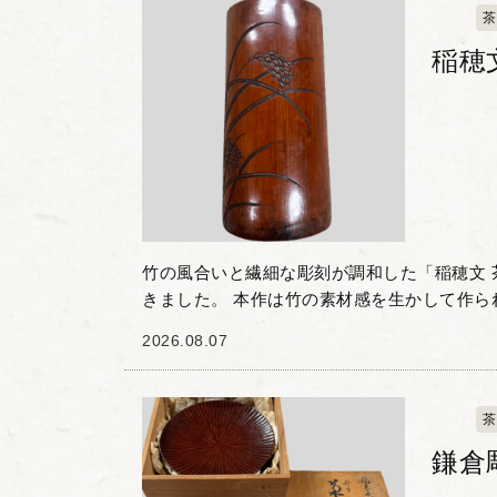
茶
稲穂
竹の風合いと繊細な彫刻が調和した「稲穂文 
きました。 本作は竹の素材感を生かして作ら
しなやかに実る稲穂の意匠が刻まれています
2026.08.07
やふっくらとし...
茶
鎌倉