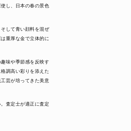
駆使し、日本の春の景色
、そして青い顔料を混ぜ
屋は重厚な金で立体的に
の趣味や季節感を反映す
に格調高い彩りを添えた
統工芸が培ってきた美意
い。査定士が適正に査定