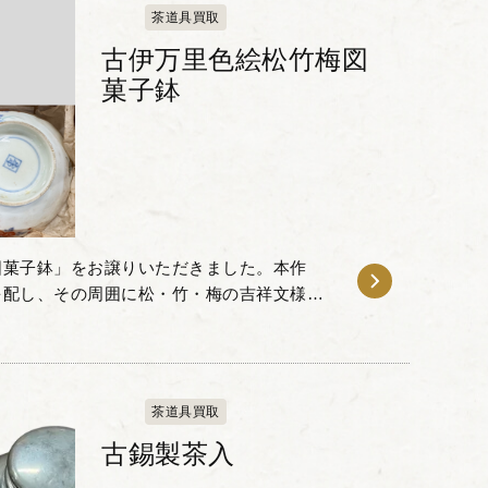
茶道具買取
古伊万里色絵松竹梅図
菓子鉢
図菓子鉢」をお譲りいただきました。本作
を配し、その周囲に松・竹・梅の吉祥文様が
付の藍色と赤絵のコントラストが特徴的で、
茶道具買取
古錫製茶入