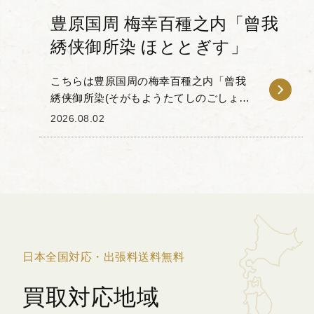
豊原国周 梅幸百種之内「曾我
綉侠御所染 ほととぎす」
こちらは豊原国周の梅幸百種之内「曾我
綉侠御所染(そがもようたてしのごしょぞ
め)ほととぎす」です。 「梅幸百種(ばい
2026.08.02
こうひゃくしゅ)」とは、梅幸という歌舞
伎役者が扮した100種...
日本全国対応・出張料送料無料
買取対応地域