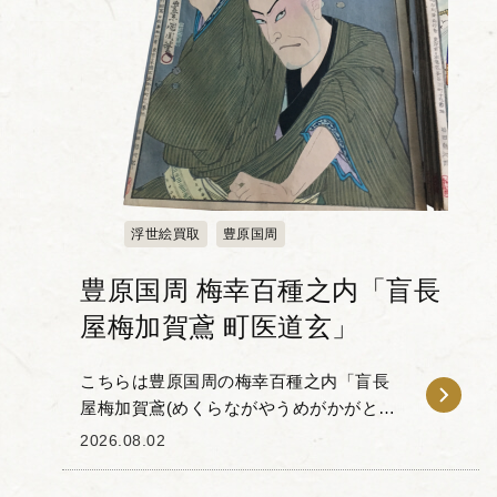
浮世絵買取
豊原国周
豊原国周 梅幸百種之内「盲長
屋梅加賀鳶 町医道玄」
こちらは豊原国周の梅幸百種之内「盲長
屋梅加賀鳶(めくらながやうめがかがとび)
町医道玄」です。 「梅幸百種(ばいこう
2026.08.02
ひゃくしゅ)」とは、梅幸という歌舞伎役
者が扮した100種の役...