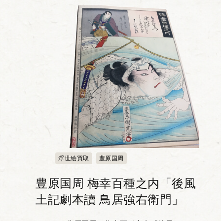
浮世絵買取
豊原国周
豊原国周 梅幸百種之内「後風
土記劇本讀 鳥居強右衛門」