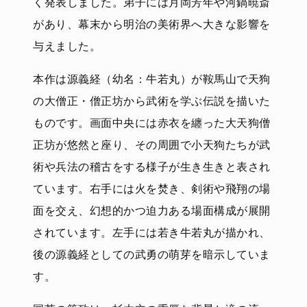
く発表しました。弟子には月岡芳年や河鍋暁斎
があり、幕末から明治の美術界へ大きな影響を
与えました。
本作は源義経（幼名：牛若丸）が鞍馬山で天狗
の大僧正・僧正坊から武術を学ぶ伝説を描いた
ものです。画面中央には赤衣を纏った大天狗僧
正坊が悠然と座り、その周囲で小天狗たちが武
術や兵法の稽古をする様子が生き生きと表され
ています。右手には火を焚き、剣術や飛翔の場
面を交え、幻想的かつ迫力ある場面構成が展開
されています。左手には若き牛若丸が描かれ、
後の源義経としての武勇の萌芽を暗示していま
す。