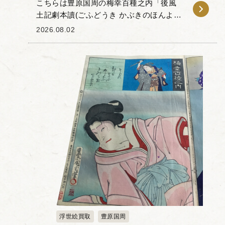
こちらは豊原国周の梅幸百種之内「後風
土記劇本讀(ごふどうき かぶきのほんよ
み)鳥居強右衛門(とりい すねえもん)」で
2026.08.02
す。 「梅幸百種(ばいこうひゃくしゅ)」
とは、梅幸という歌...
浮世絵買取
豊原国周