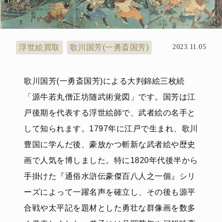
浮世絵買取
歌川国芳(一勇斎国芳)
2023.11.05
歌川国芳(一勇斎国芳)による大判錦絵三枚続
「源牛若丸僧正坊随武術覚図」です。国芳は江
戸後期を代表する浮世絵師で、武者絵の名手と
して知られます。1797年に江戸で生まれ、歌川
豊国に学んだ後、豪放かつ斬新な武者絵や歴史
画で人気を博しました。特に1820年代後半から
手掛けた『通俗水滸伝豪傑百八人之一個』シリ
ーズによって一躍名声を確立し、その後も源平
合戦や太平記を題材とした勇壮な群像画を数多