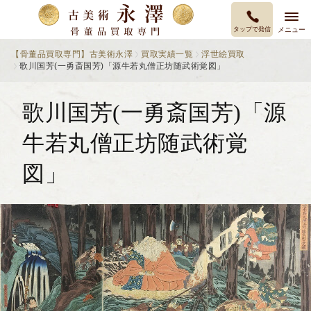
タップで発信
メニュー
【骨董品買取専門】古美術永澤
買取実績一覧
浮世絵買取
歌川国芳(一勇斎国芳)「源牛若丸僧正坊随武術覚図」
歌川国芳(一勇斎国芳)「源
牛若丸僧正坊随武術覚
図」