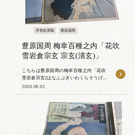
浮世絵買取
豊原国周
豊原国周 梅幸百種之内「花吹
雪岩倉宗玄 宗玄(清玄)」
こちらは豊原国周の梅幸百種之内「花吹
雪岩倉宗玄(はなふぶきいわくらそうげん)
宗玄(清玄)」です。 「梅幸百種(ばいこう
2026.08.02
ひゃくしゅ)」とは、梅幸という歌舞伎役
者が扮した100種...