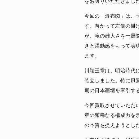
をお譲りいただきまし
今回の「瀑布図」は、
す。向かって左側の掛
が、滝の雄大さを一層
きと躍動感をもって表
ます。
川端玉章は、明治時代
確立しました。特に風
期の日本画壇を牽引す
今回買取させていただ
章の類稀なる構成力を
の本質を捉えようとし