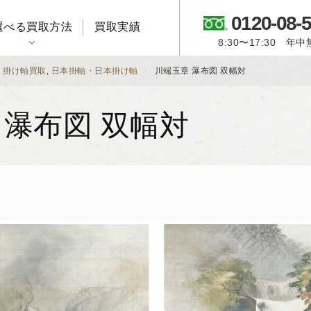
0120-08-
選べる買取方法
買取実績
8:30〜17:30 年
御所人形・市松人形
・掛け軸買取
,
日本掛軸・日本掛け軸
川端玉章 瀑布図 双幅対
 瀑布図 双幅対