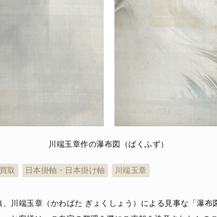
川端玉章作の瀑布図（ばくふず）
買取
日本掛軸・日本掛け軸
川端玉章
鎮、川端玉章（かわばた ぎょくしょう）による見事な「瀑布