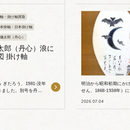
軸・掛け軸買取
本掛軸・日本掛け軸
儀太郎（丹心）
太郎（丹心）浪に
図 掛け軸
ぎたろう、1981-没年
明治から昭和初期にかけ
きました。別号を丹心
せん、1868-1938
龍子（かわばた りゅ
面の掛け軸をお譲りい
2026.07.04
ーモア交...