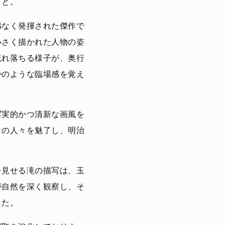
こと。
憾なく発揮された傑作で
小さく描かれた人物の姿
流れ落ちる様子が、奥行
かのような臨場感を覚え
写実的かつ清新な画風を
くの人々を魅了し、明治
を見せる滝の描写は、玉
が自然を深く観察し、そ
した。