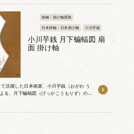
掛軸・掛け軸買取
日本掛軸・日本掛け軸
小川芋銭
小川芋銭 月下蝙蝠図 扇
面 掛け軸
て活躍した日本画家、小川芋銭（おがわ う
年）による、月下蝙蝠図（げっかこうもりず）の扇
ただきました。芋銭は、河童や妖怪などをユ