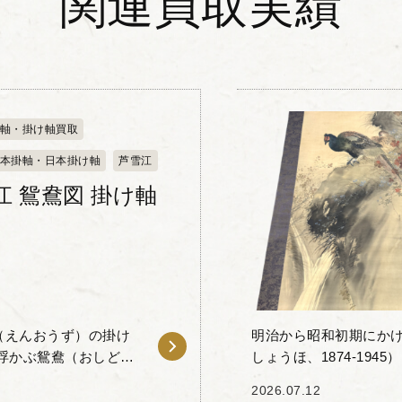
関連買取実績
軸・掛け軸買取
本掛軸・日本掛け軸
芦雪江
江 鴛鴦図 掛け軸
（えんおうず）の掛け
明治から昭和初期にか
浮かぶ鴛鴦（おしど
しょうほ、1874-19
全体を包む優しい色合
の掛け軸をお譲りいただ
2026.07.12
ぽ）に師...