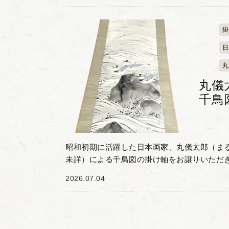
掛
日
丸
丸儀
千鳥
昭和初期に活躍した日本画家、丸儀太郎（まる 
未詳）による千鳥図の掛け軸をお譲りいただ
といいます。花鳥画・風景画を得意とし、川端
2026.07.04
うし）に師...