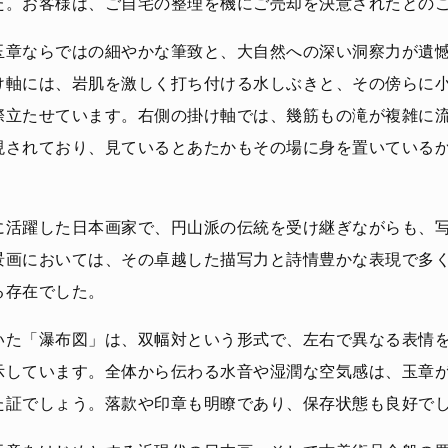
た。お客様は、ご自宅の整理を機にご売却を決意されたとの
玉章ならではの細やかな筆致と、大自然への深い洞察力が遺
け軸には、岩肌を激しく打ち付ける水しぶきと、その傍らに
際立たせています。右側の掛け軸では、幾筋もの滝が複雑に
現されており、見ているとあたかもその場に身を置いている
に活躍した日本画家で、円山派の伝統を受け継ぎながらも、
景画においては、その卓越した描写力と詩情豊かな表現で多
る存在でした。
いた「瀑布図」は、双幅対という形式で、左右で異なる表情
示しています。全体から伝わる水音や湿潤な空気感は、玉章
た証でしょう。落款や印章も明瞭であり、保存状態も良好で