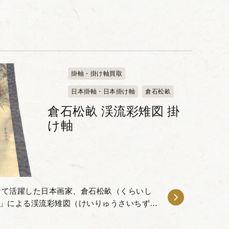
掛軸・掛け軸買取
日本掛軸・日本掛け軸
倉石松畝
倉石松畝 渓流彩雉図 掛
け軸
けて活躍した日本画家、倉石松畝（くらいし
45）」による渓流彩雉図（けいりゅうさいちず）
きました。松畝は荒木寛畝（あらき かん