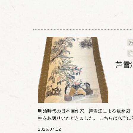
掛
日
芦雪
明治時代の日本画作家、芦雪江による鴛鴦図
軸をお譲りいただきました。 こちらは水面に
り）の姿が、美しく繊細に描かれています。
2026.07.12
いは、見る人の心を...