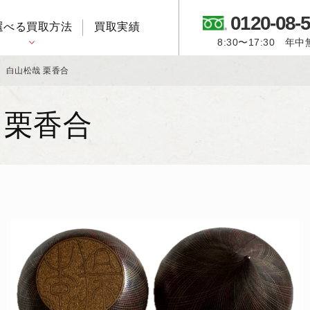
0120-08-
選べる買取方法
買取実績
8:30〜17:30 年
御所人形・市松人形
白山松哉 栗香合
 栗香合