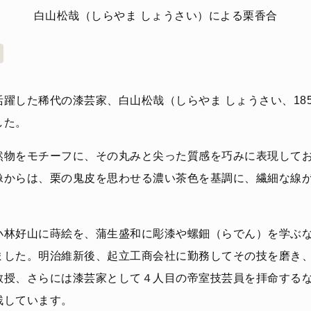
白山松哉（しらやま しょうさい）による栗香合
躍した稀代の漆芸家、白山松哉（しらやま しょうさい、1853
した。
然物をモチーフに、その丸みと尖った質感を巧みに表現して
像からは、栗の鬼皮を思わせる濃い茶色を基調に、繊細な線
小林好山に蒔絵を、蒲生盛和に彫漆や螺鈿（らでん）を学ぶ
ました。明治維新後、起立工商会社に勤務してその技を磨き
教授、さらには漆芸家として４人目の帝室技芸員を拝命する
残しています。