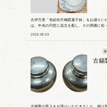
古伊万里「色絵松竹梅図菓子鉢」をお譲りい
は、中央の円窓に花文を配し、その周囲に松
描かれた一品です。 染付の藍色と赤絵のコン
2026.08.03
器の縁を彩る規則的...
茶
古錫
古錫製の茶入をお譲りいただきました。錫は