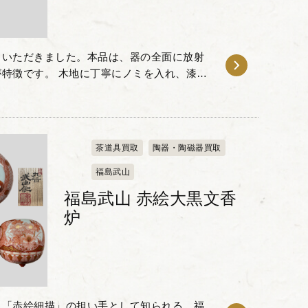
りいただきました。本品は、器の全面に放射
特徴です。 木地に丁寧にノミを入れ、漆を
れる独特の陰影と質感を備えており、日常の
茶道具買取
陶器・陶磁器買取
福島武山
福島武山 赤絵大黒文香
炉
る「赤絵細描」の担い手として知られる、福