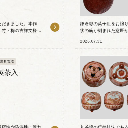
ただきました。本作
鎌倉彫の菓子皿をお譲
・竹・梅の吉祥文様が
状の筋が刻まれた意匠が
トラストが特徴的で、
塗り重ねることで生ま
2026.07.31
器としての実用性...
道具買取
製茶入
気密性や防湿性に優れ
九谷焼の伝統技法であ