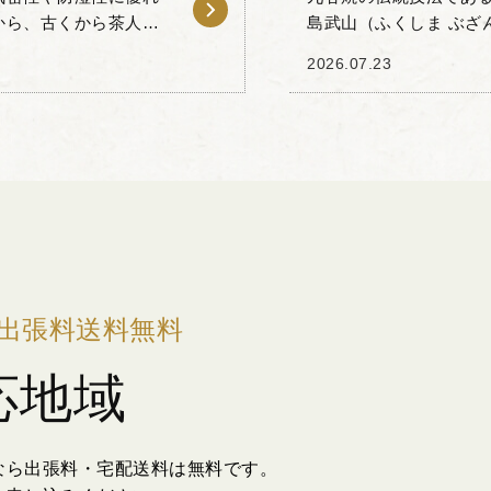
から、古くから茶人の
島武山（ふくしま ぶざ
変化による古錫特有の
譲りいただきました。 
2026.07.23
密技法を...
出張料送料無料
応地域
なら出張料・宅配送料は無料です。