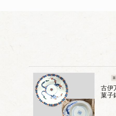
茶
古伊
菓子