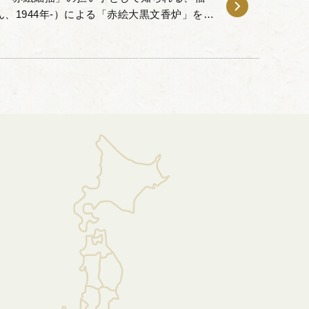
ん、1944年-）による「赤絵大黒文香炉」をお
福島武山は、一時衰退していた九谷赤絵の細