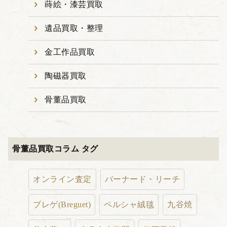
蒔絵・漆芸買取
遺品買取・整理
金工作品買取
陶磁器買取
骨董品買取
骨董品買取コラム タグ
オンライン査定
バーナード・リーチ
ブレゲ(Breguet)
ペルシャ絨毯
九谷焼