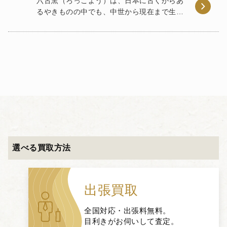
六古窯（ろっこよう）は、日本に古くからあ
るやきものの中でも、中世から現在まで生産
が続く6つの窯（瀬戸、常滑、越前、信楽、
丹波、備前）の総称です。 1948年（昭和23
年）頃、陶芸家で古陶磁研究科の小山冨士夫
により命名され […]
選べる買取方法
出張買取
全国対応・出張料無料。
目利きがお伺いして査定。