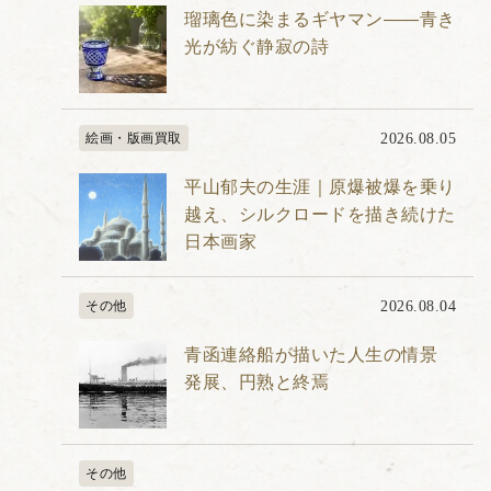
瑠璃色に染まるギヤマン――青き
光が紡ぐ静寂の詩
絵画・版画買取
2026.08.05
平山郁夫の生涯｜原爆被爆を乗り
越え、シルクロードを描き続けた
日本画家
その他
2026.08.04
青函連絡船が描いた人生の情景
発展、円熟と終焉
その他