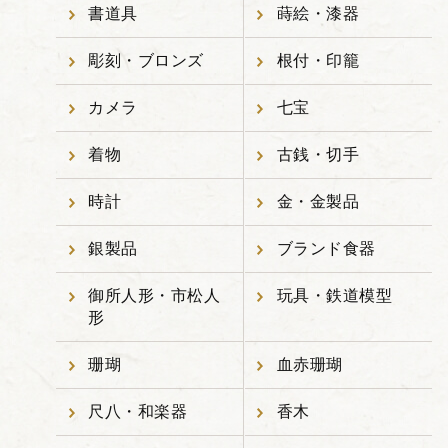
書道具
蒔絵・漆器
彫刻・ブロンズ
根付・印籠
カメラ
七宝
着物
古銭・切手
時計
金・金製品
銀製品
ブランド食器
御所人形・市松人
玩具・鉄道模型
形
珊瑚
血赤珊瑚
尺八・和楽器
香木