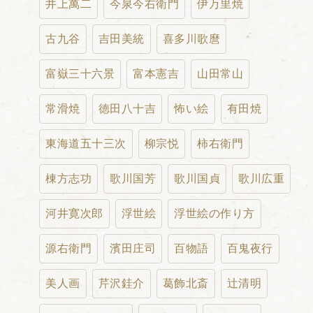
井上萬二
今泉今右衛門
伊万里焼
古九谷
吉田美統
喜多川歌麿
富嶽三十六景
富本憲吉
山田常山
常滑焼
徳田八十吉
怖い絵
有田焼
東海道五十三次
柳宗悦
柿右衛門
棟方志功
歌川国芳
歌川国貞
歌川広重
河井寛次郎
浮世絵
浮世絵の作り方
源右衛門
濱田庄司
百物語
百鬼夜行
美人画
芹沢銈介
葛飾北斎
辻清明