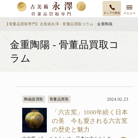
タップで発信
メニュー
【骨董品買取専門】古美術永澤
骨董品買取コラム
金重陶陽
金重陶陽 - 骨董品買取コ
ラム
陶磁器買取
骨董品買取
2024.02.23
「六古窯」1000年続く日本
の美 今も愛される六古窯
の歴史と魅力