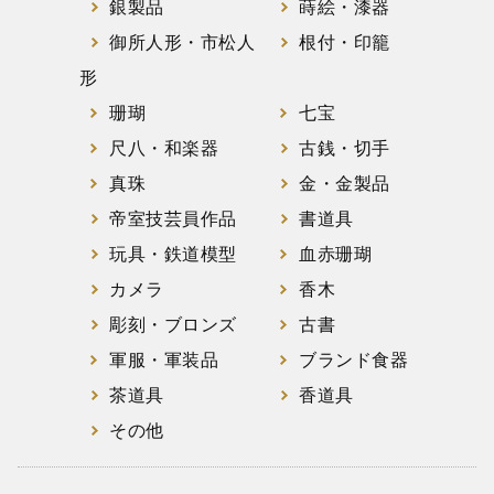
銀製品
蒔絵・漆器
御所人形・市松人
根付・印籠
形
珊瑚
七宝
尺八・和楽器
古銭・切手
真珠
金・金製品
帝室技芸員作品
書道具
玩具・鉄道模型
血赤珊瑚
カメラ
香木
彫刻・ブロンズ
古書
軍服・軍装品
ブランド食器
茶道具
香道具
その他