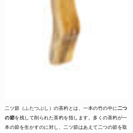
二ツ節（ふたつぶし）の茶杓とは、一本の竹の中に
二つ
の節
を残して削られた茶杓を指します。多くの茶杓が一
本の節を生かすのに対し、二ツ節はあえて二つの節を取