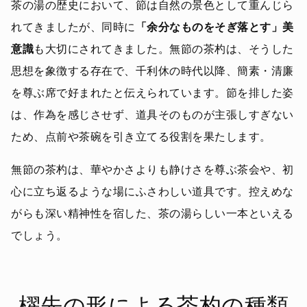
茶の湯の歴史において、節は自然の景色として重んじら
れてきましたが、同時に
「余分なものをそぎ落とす」美
意識
も大切にされてきました。無節の茶杓は、そうした
思想を象徴する存在で、千利休の時代以降、簡素・清廉
を尊ぶ席で好まれたと伝えられています。節を排した姿
は、作為を感じさせず、道具そのものが主張しすぎない
ため、点前や茶碗を引き立てる役割を果たします。
無節の茶杓は、華やかさよりも静けさを尊ぶ茶会や、初
心に立ち返るような場にふさわしい道具です。控えめな
がらも深い精神性を宿した、茶の湯らしい一本といえる
でしょう。
櫂先の形による茶杓の種類