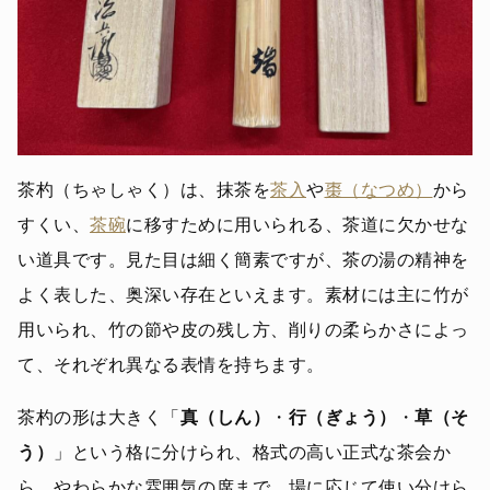
茶杓（ちゃしゃく）は、抹茶を
茶入
や
棗（なつめ）
から
すくい、
茶碗
に移すために用いられる、茶道に欠かせな
い道具です。見た目は細く簡素ですが、茶の湯の精神を
よく表した、奥深い存在といえます。素材には主に竹が
用いられ、竹の節や皮の残し方、削りの柔らかさによっ
て、それぞれ異なる表情を持ちます。
茶杓の形は大きく「
真（しん）
・
行（ぎょう）
・
草（そ
う）
」という格に分けられ、格式の高い正式な茶会か
ら、やわらかな雰囲気の席まで、場に応じて使い分けら