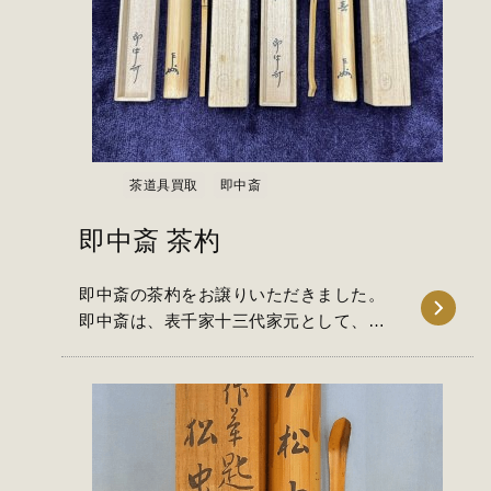
茶道具買取
即中斎
即中斎 茶杓
即中斎の茶杓をお譲りいただきました。
即中斎は、表千家十三代家元として、現
代茶道の発展に大きく貢献…