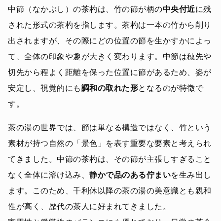
中節（なかぶし）の茶杓は、竹の節が柄の
中央付近
に残
された形式の茶杓を指します。茶杓は一本の竹から削り
出されますが、その際にどの位置の節を生かすかによっ
て、全体の印象や趣が大きく変わります。中節は穂先や
切先から程よく距離を保った位置に節があるため、姿が
安定し、視覚的にも
調和の取れた形
となるのが特徴で
す。
茶の湯の世界では、節は単なる構造ではなく、竹という
素材が持つ自然の「景色」を表す重要な要素と考えられ
てきました。中節の茶杓は、その節が主張しすぎること
なく全体に溶け込み、
静かで品のある佇まい
を生み出し
ます。このため、千利休以降の茶の湯の美意識とも親和
性が高く、歴代の茶人に好まれてきました。