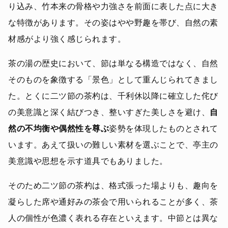
り込み、竹本来の骨格や力強さを前面に表した点に大き
な特徴があります。その姿はやや野趣を帯び、自然の素
材感がより強く感じられます。
茶の湯の歴史において、節は単なる構造ではなく、自然
そのものを象徴する「景色」として重んじられてきまし
た。とくに二ツ節の茶杓は、千利休以降に確立した侘び
の美意識と深く結びつき、整いすぎた美しさを避け、
自
然の不均衡や偶然性を尊ぶ
姿勢を体現したものとされて
います。あえて扱いの難しい素材を選ぶことで、亭主の
美意識や思想を示す道具でもありました。
そのため二ツ節の茶杓は、格式張った場よりも、趣向を
凝らした席や通好みの茶会で用いられることが多く、茶
人の個性が色濃く表れる存在といえます。中節とは異な