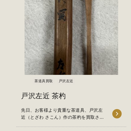
茶道具買取
戸沢左近
戸沢左近 茶杓
先日、お客様より貴重な茶道具、戸沢左
近（とざわ さこん）作の茶杓を買取させ
ていただきました。 茶杓と…