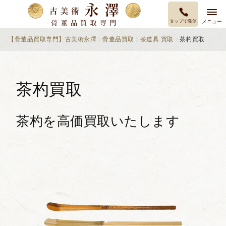
タップで発信
メニュー
【骨董品買取専門】古美術永澤
骨董品買取
茶道具 買取
茶杓買取
茶杓買取
茶杓を高価買取いたします