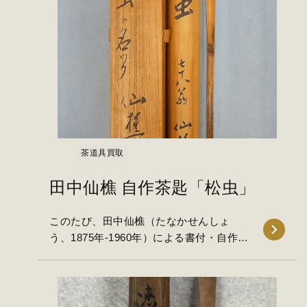
茶道具買取
田中仙樵 自作茶匙「松虫」
このたび、田中仙樵（たなかせんしょ
う、1875年-1960年）による書付・自作筆
題を備えた、銘「松虫」の茶杓…