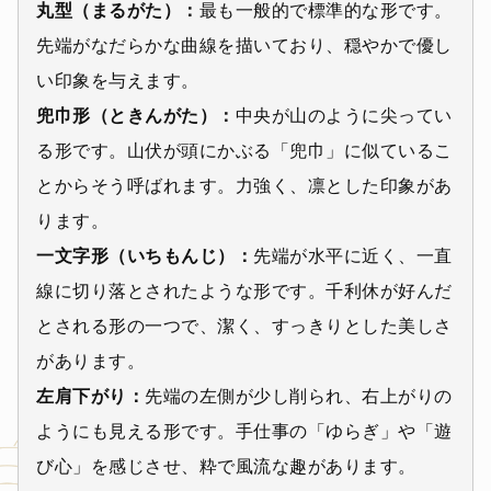
丸型（まるがた）：
最も一般的で標準的な形です。
先端がなだらかな曲線を描いており、穏やかで優し
い印象を与えます。
兜巾形（ときんがた）：
中央が山のように尖ってい
る形です。山伏が頭にかぶる「兜巾」に似ているこ
とからそう呼ばれます。力強く、凛とした印象があ
ります。
一文字形（いちもんじ）：
先端が水平に近く、一直
線に切り落とされたような形です。千利休が好んだ
とされる形の一つで、潔く、すっきりとした美しさ
があります。
左肩下がり：
先端の左側が少し削られ、右上がりの
ようにも見える形です。手仕事の「ゆらぎ」や「遊
び心」を感じさせ、粋で風流な趣があります。