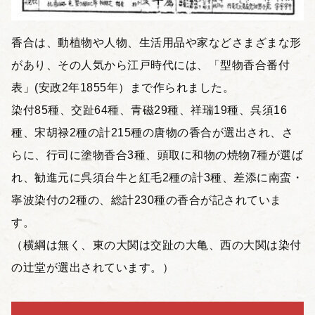
香合は、動植物や人物、生活用品や家などさまざまな形
があり、その人気から江戸時代には、「型物香合番付
表」(安政2年1855年）まで作られました。
染付85種、交趾64種、青磁29種、祥瑞19種、呉須16
種、宋胡禄2種の計215種の唐物の香合が選出され、さ
らに、行司に塗物香合3種、頭取に和物の焼物7種が選ば
れ、勧進元に呉須台牛と紅毛2種の計3種、差添に南蛮・
寧波染付の2種の、総計230種の香合が記されていま
す。
（横綱は無く、東の大関は交趾の大亀、西の大関は染付
の辻堂が選出されています。）