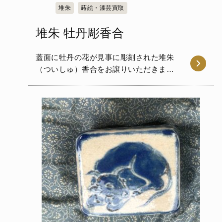
堆朱
蒔絵・漆芸買取
堆朱 牡丹彫香合
蓋面に牡丹の花が見事に彫刻された堆朱
（ついしゅ）香合をお譲りいただきまし
た。堆朱特有の深い朱色の発…