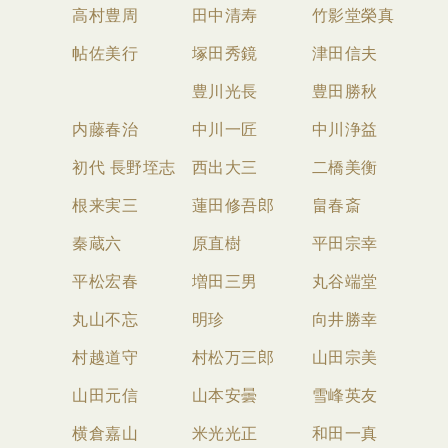
高村豊周
田中清寿
竹影堂榮真
帖佐美行
塚田秀鏡
津田信夫
豊川光長
豊田勝秋
内藤春治
中川一匠
中川浄益
初代 長野垤志
西出大三
二橋美衡
根来実三
蓮田修吾郎
畠春斎
秦蔵六
原直樹
平田宗幸
平松宏春
増田三男
丸谷端堂
丸山不忘
明珍
向井勝幸
村越道守
村松万三郎
山田宗美
山田元信
山本安曇
雪峰英友
横倉嘉山
米光光正
和田一真