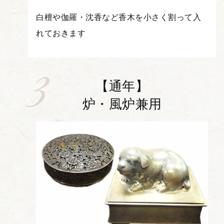
白檀や伽羅・沈香など香木を小さく割って入
れておきます
【通年】
炉・風炉兼用