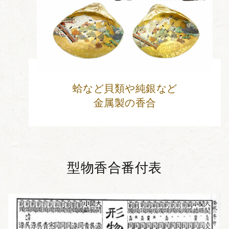
蛤など貝類や純銀など
金属製の香合
型物香合番付表