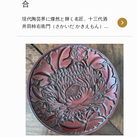
合
現代陶芸界に燦然と輝く名匠、十三代酒
井田柿右衛門（さかいだ かきえもん）に
よる「濁手（にごしで）水仙…