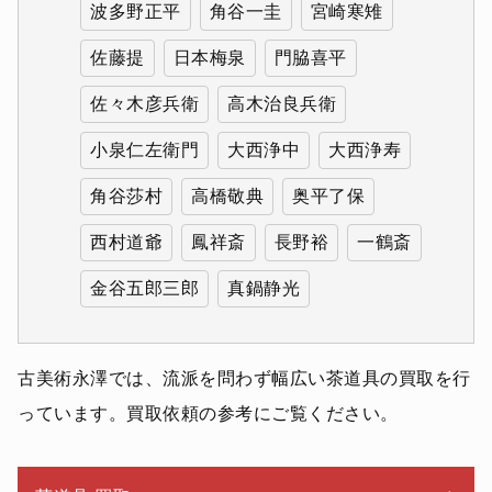
波多野正平
角谷一圭
宮崎寒雉
佐藤提
日本梅泉
門脇喜平
佐々木彦兵衛
高木治良兵衛
小泉仁左衛門
大西浄中
大西浄寿
角谷莎村
高橋敬典
奥平了保
西村道爺
鳳祥斎
長野裕
一鶴斎
金谷五郎三郎
真鍋静光
古美術永澤では、流派を問わず幅広い茶道具の買取を行
っています。買取依頼の参考にご覧ください。