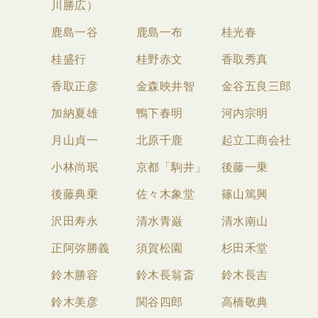
川勝広）
鹿島一谷
鹿島一布
桂光春
桂盛行
桂野赤文
香取秀真
香取正彦
金森映井智
金谷五良三郎
加納夏雄
鴨下春明
河内宗明
月山貞一
北原千鹿
起立工商会社
小林尚珉
京都「駒井」
後藤一乗
後藤典乗
佐々木象堂
篠山篤興
沢田寿永
清水青巌
清水南山
正阿弥勝義
須賀松園
杉田禾堂
鈴木勝容
鈴木長翁斎
鈴木長吉
鈴木美彦
関谷四郎
高橋敬典