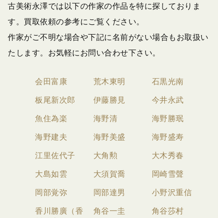
古美術永澤では以下の作家の作品を特に探しておりま
す。買取依頼の参考にご覧ください。
作家がご不明な場合や下記に名前がない場合もお取扱い
たします。お気軽にお問い合わせ下さい。
会田富康
荒木東明
石黒光南
板尾新次郎
伊藤勝見
今井永武
魚住為楽
海野清
海野勝珉
海野建夫
海野美盛
海野盛寿
江里佐代子
大角勲
大木秀春
大島如雲
大須賀喬
岡崎雪聲
岡部覚弥
岡部達男
小野沢重信
香川勝廣（香
角谷一圭
角谷莎村