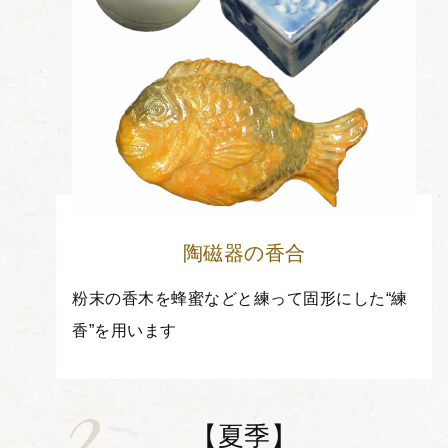
陶磁器の香合
粉末の香木を蜂蜜などと練って固形にした“練
香”を用います
【夏季】