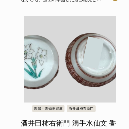
薬表現が凝縮された作品です…
陶器・陶磁器買取
酒井田柿右衛門
酒井田柿右衛門 濁手水仙文 香