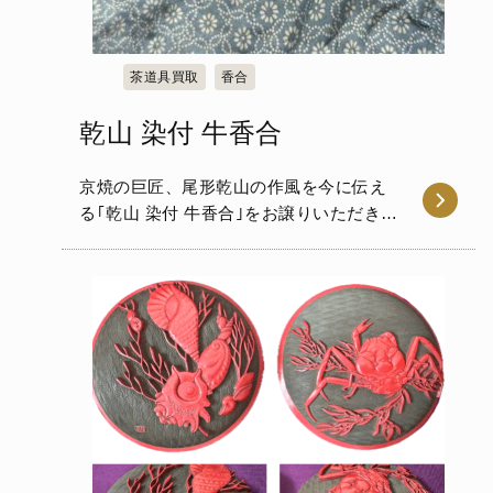
茶道具買取
香合
乾山 染付 牛香合
京焼の巨匠、尾形乾山の作風を今に伝え
る｢乾山 染付 牛香合｣をお譲りいただきま
した。付属の桐箱には｢乾山…