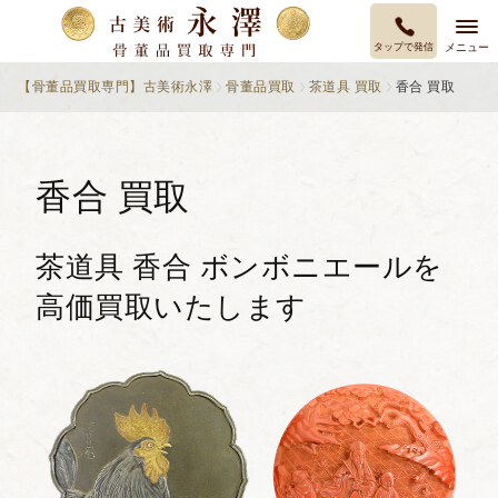
タップで発信
メニュー
【骨董品買取専門】古美術永澤
骨董品買取
茶道具 買取
香合 買取
香合 買取
茶道具 香合 ボンボニエールを
高価買取いたします